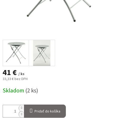
41 €
/ ks
33,33 € bez DPH
Jednotková
Skladom
(2 ks)
cena:
Pridať do košíka