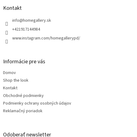
p
ä
Kontakt
t
i
info
@
homegallery.sk
e
+421917144984
www.instagram.com/homegallerypd/
Informácie pre vás
Domov
Shop the look
Kontakt
Obchodné podmienky
Podmienky ochrany osobných údajov
Reklamačný poriadok
Odoberať newsletter