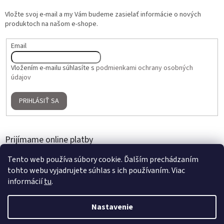
Vložte svoj e-mail a my Vám budeme zasielať informácie o nových
produktoch na našom e-shope.
Email
Vložením e-mailu súhlasíte s
podmienkami ochrany osobných
údajov
PRIHLÁSIŤ SA
Prijímame online platby
Tento web používa súbory cookie. Ďalším prechádzaním
tohto webu vyjadrujete súhlas s ich používaním. Viac
informácií
tu
.
Nastavenie
Vytvoril Shoptet