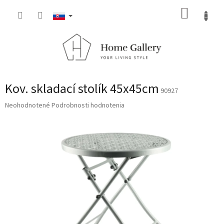
Prejsť
NÁKUP
na
obsah
KOŠÍK
Kov. skladací stolík 45x45cm
90927
Priemerné
Neohodnotené
Podrobnosti hodnotenia
hodnotenie
produktu
je
0,0
z
5
hviezdičiek.