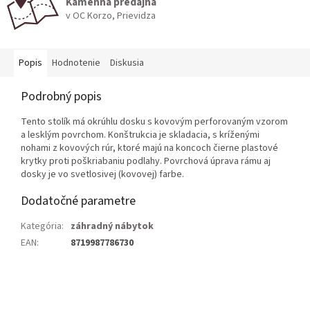
Kamenná predajňa
v OC Korzo, Prievidza
Popis
Hodnotenie
Diskusia
Podrobný popis
Tento stolík má okrúhlu dosku s kovovým perforovaným vzorom
a lesklým povrchom. Konštrukcia je skladacia, s kríženými
nohami z kovových rúr, ktoré majú na koncoch čierne plastové
krytky proti poškriabaniu podlahy. Povrchová úprava rámu aj
dosky je vo svetlosivej (kovovej) farbe.
Dodatočné parametre
Kategória
:
záhradný nábytok
EAN
:
8719987786730
Z
á