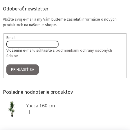
Odoberať newsletter
Vložte svoj e-mail a my Vám budeme zasielať informácie o nových
produktoch na našom e-shope.
Email
Vložením e-mailu súhlasíte s
podmienkami ochrany osobných
údajov
PRIHLÁSIŤ SA
Posledné hodnotenie produktov
Yucca 160 cm
|
Hodnotenie produktu je 5 z 5 hviezdičiek.