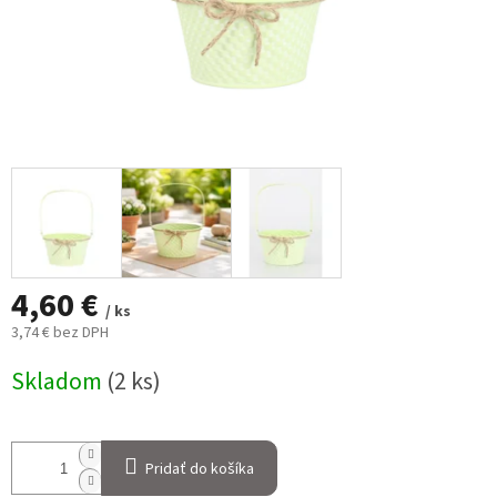
4,60 €
/ ks
3,74 € bez DPH
Jednotková
Skladom
(2 ks)
cena:
Pridať do košíka