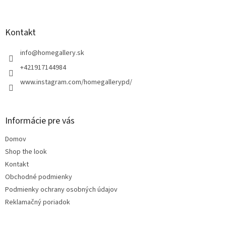
á
p
ä
Kontakt
t
i
info
@
homegallery.sk
e
+421917144984
www.instagram.com/homegallerypd/
Informácie pre vás
Domov
Shop the look
Kontakt
Obchodné podmienky
Podmienky ochrany osobných údajov
Reklamačný poriadok