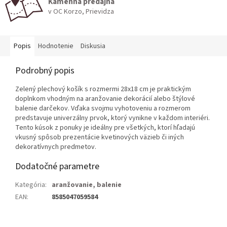
Kamenná predajňa
v OC Korzo, Prievidza
Popis
Hodnotenie
Diskusia
Podrobný popis
Zelený plechový košík s rozmermi 28x18 cm je praktickým
doplnkom vhodným na aranžovanie dekorácií alebo štýlové
balenie darčekov. Vďaka svojmu vyhotoveniu a rozmerom
predstavuje univerzálny prvok, ktorý vynikne v každom interiéri.
Tento kúsok z ponuky je ideálny pre všetkých, ktorí hľadajú
vkusný spôsob prezentácie kvetinových väzieb či iných
dekoratívnych predmetov.
Dodatočné parametre
Kategória
:
aranžovanie, balenie
EAN
:
8585047059584
Z