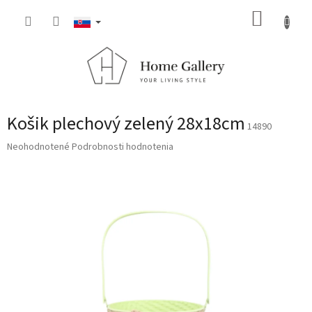
Prejsť
NÁKUP
na
obsah
KOŠÍK
Košik plechový zelený 28x18cm
14890
Priemerné
Neohodnotené
Podrobnosti hodnotenia
hodnotenie
produktu
je
0,0
z
5
hviezdičiek.