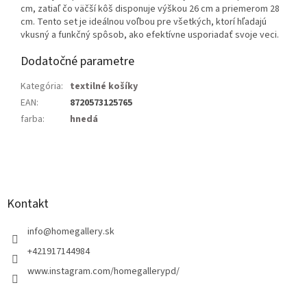
cm, zatiaľ čo väčší kôš disponuje výškou 26 cm a priemerom 28
cm. Tento set je ideálnou voľbou pre všetkých, ktorí hľadajú
vkusný a funkčný spôsob, ako efektívne usporiadať svoje veci.
Dodatočné parametre
Kategória
:
textilné košíky
EAN
:
8720573125765
farba
:
hnedá
Z
á
p
ä
Kontakt
t
i
info
@
homegallery.sk
e
+421917144984
www.instagram.com/homegallerypd/