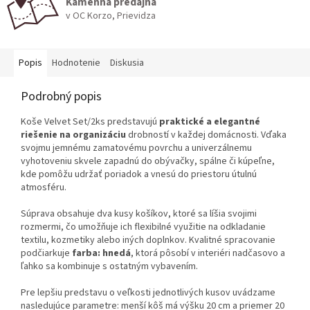
Kamenná predajňa
v OC Korzo, Prievidza
Popis
Hodnotenie
Diskusia
Podrobný popis
Koše Velvet Set/2ks predstavujú
praktické a elegantné
riešenie na organizáciu
drobností v každej domácnosti. Vďaka
svojmu jemnému zamatovému povrchu a univerzálnemu
vyhotoveniu skvele zapadnú do obývačky, spálne či kúpeľne,
kde pomôžu udržať poriadok a vnesú do priestoru útulnú
atmosféru.
Súprava obsahuje dva kusy košíkov, ktoré sa líšia svojimi
rozmermi, čo umožňuje ich flexibilné využitie na odkladanie
textilu, kozmetiky alebo iných doplnkov. Kvalitné spracovanie
podčiarkuje
farba: hnedá
, ktorá pôsobí v interiéri nadčasovo a
ľahko sa kombinuje s ostatným vybavením.
Pre lepšiu predstavu o veľkosti jednotlivých kusov uvádzame
nasledujúce parametre: menší kôš má výšku 20 cm a priemer 20