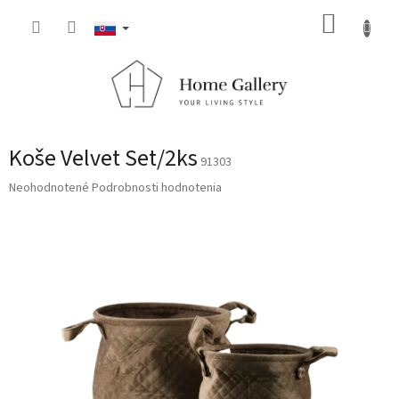
Prejsť
NÁKUP
na
obsah
KOŠÍK
Koše Velvet Set/2ks
91303
Priemerné
Neohodnotené
Podrobnosti hodnotenia
hodnotenie
produktu
je
0,0
z
5
hviezdičiek.