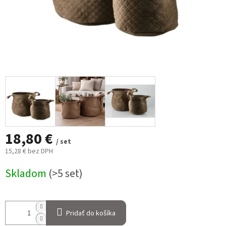
18,80 €
/ set
15,28 € bez DPH
Jednotková
Skladom
(>5 set)
cena:
Pridať do košíka