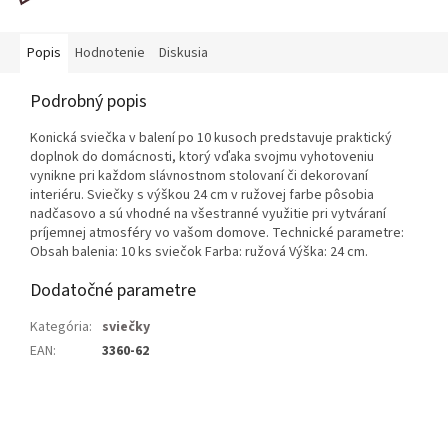
Popis
Hodnotenie
Diskusia
Podrobný popis
Konická sviečka v balení po 10 kusoch predstavuje praktický
doplnok do domácnosti, ktorý vďaka svojmu vyhotoveniu
vynikne pri každom slávnostnom stolovaní či dekorovaní
interiéru. Sviečky s výškou 24 cm v ružovej farbe pôsobia
nadčasovo a sú vhodné na všestranné využitie pri vytváraní
príjemnej atmosféry vo vašom domove. Technické parametre:
Obsah balenia: 10 ks sviečok Farba: ružová Výška: 24 cm.
Dodatočné parametre
Kategória
:
sviečky
EAN
:
3360-62
Z
á