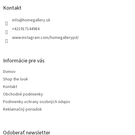
p
ä
Kontakt
t
i
info
@
homegallery.sk
e
+421917144984
www.instagram.com/homegallerypd/
Informácie pre vás
Domov
Shop the look
Kontakt
Obchodné podmienky
Podmienky ochrany osobných údajov
Reklamačný poriadok
Odoberať newsletter