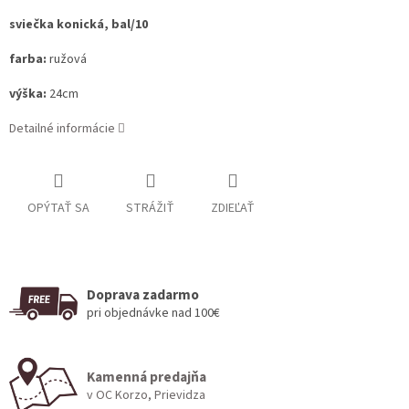
sviečka konická, bal/10
farba:
ružová
výška:
24cm
Detailné informácie
OPÝTAŤ SA
STRÁŽIŤ
ZDIEĽAŤ
Doprava zadarmo
pri objednávke nad 100€
Kamenná predajňa
v OC Korzo, Prievidza