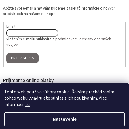
Vložte svoj e-mail a my Vám budeme zasielať informácie o nových
produktoch na našom e-shope.
Email
Vložením e-mailu súhlasíte s
podmienkami ochrany osobných
údajov
PRIHLÁSIŤ SA
Prijímame online platby
Tento web používa súbory cookie. Ďalším prechádzaním
tohto webu vyjadrujete súhlas s ich používaním. Viac
informácií
tu
.
Nastavenie
Vytvoril Shoptet