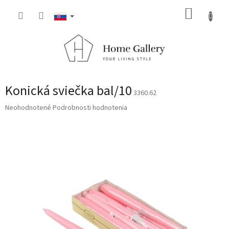
Prejsť
NÁKUP
na
obsah
KOŠÍK
Konická sviečka bal/10
3360.62
Priemerné
Neohodnotené
Podrobnosti hodnotenia
hodnotenie
produktu
je
0,0
z
5
hviezdičiek.