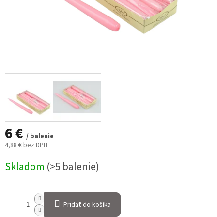
6 €
/ balenie
4,88 € bez DPH
Jednotková
Skladom
(>5 balenie)
cena:
Pridať do košíka