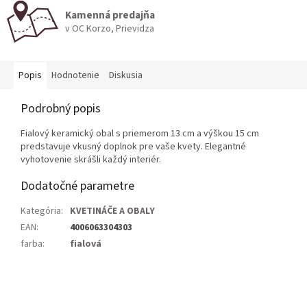
Kamenná predajňa
v OC Korzo, Prievidza
Popis
Hodnotenie
Diskusia
Podrobný popis
Fialový keramický obal s priemerom 13 cm a výškou 15 cm
predstavuje vkusný doplnok pre vaše kvety. Elegantné
vyhotovenie skrášli každý interiér.
Dodatočné parametre
Kategória
:
KVETINÁČE A OBALY
EAN
:
4006063304303
farba
:
fialová
Z
á