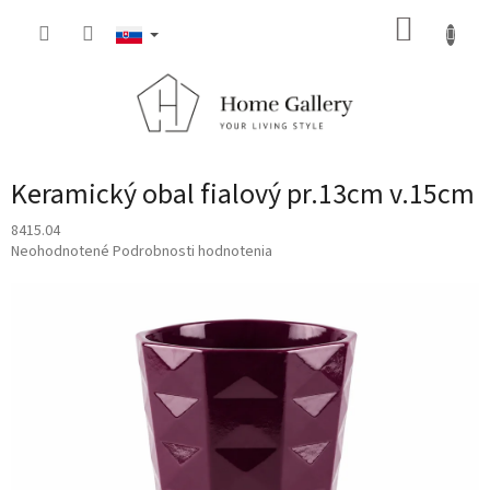
Prejsť
NÁKUP
na
obsah
KOŠÍK
Keramický obal fialový pr.13cm v.15cm
8415.04
Priemerné
Neohodnotené
Podrobnosti hodnotenia
hodnotenie
produktu
je
0,0
z
5
hviezdičiek.