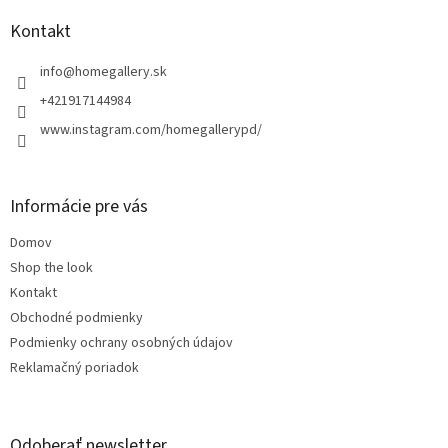
p
ä
Kontakt
t
i
info
@
homegallery.sk
e
+421917144984
www.instagram.com/homegallerypd/
Informácie pre vás
Domov
Shop the look
Kontakt
Obchodné podmienky
Podmienky ochrany osobných údajov
Reklamačný poriadok
Odoberať newsletter