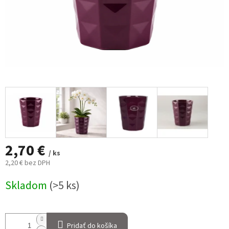
2,70 €
/ ks
2,20 € bez DPH
Jednotková
Skladom
(>5 ks)
cena:
Pridať do košíka