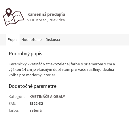
Kamenná predajňa
v OC Korzo, Prievidza
Popis
Hodnotenie
Diskusia
Podrobný popis
Keramický kvetináč v tmavozelenej farbe s priemerom 9 cm a
výškou 14 cm je vkusným doplnkom pre vaše rastliny. Ideálna
voľba pre moderný interiér.
Dodatočné parametre
Kategória
:
KVETINÁČE A OBALY
EAN
:
9322-32
farba
:
zelená
Z