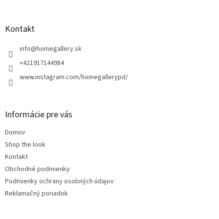
á
p
ä
Kontakt
t
i
info
@
homegallery.sk
e
+421917144984
www.instagram.com/homegallerypd/
Informácie pre vás
Domov
Shop the look
Kontakt
Obchodné podmienky
Podmienky ochrany osobných údajov
Reklamačný poriadok