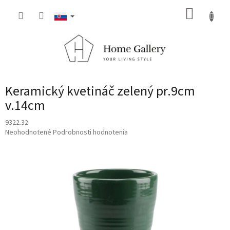
Prejsť
NÁKUP
na
obsah
KOŠÍK
Keramický kvetináč zelený pr.9cm
v.14cm
9322.32
Priemerné
Neohodnotené
Podrobnosti hodnotenia
hodnotenie
produktu
je
0,0
z
5
hviezdičiek.