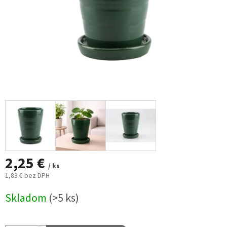
2,25 €
/ ks
1,83 € bez DPH
Jednotková
Skladom
(>5 ks)
cena: