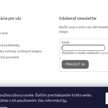
ácie pre vás
Odoberať newsletter
Vložte svoj e-mail a my Vám bude
shope.
e look
Email
né podmienky
ky ochrany osobných údajov
Vložením e-mailu súhlasíte s
pod
čný poriadok
PRIHLÁSIŤ SA
oužíva súbory cookie. Ďalším prechádzaním tohto webu
úhlas s ich používaním. Viac informácií
tu
.