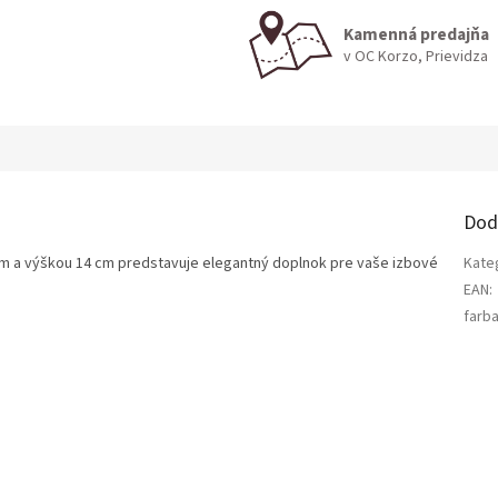
Kamenná predajňa
v OC Korzo, Prievidza
Dod
m a výškou 14 cm predstavuje elegantný doplnok pre vaše izbové
Kate
EAN
:
farb