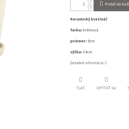
Pridať do koš
Keramický kvetináč
farba:
krémová
priemer:
9cm
výška:
14cm
Detailné informácie
TLAČ
OPÝTAŤ SA