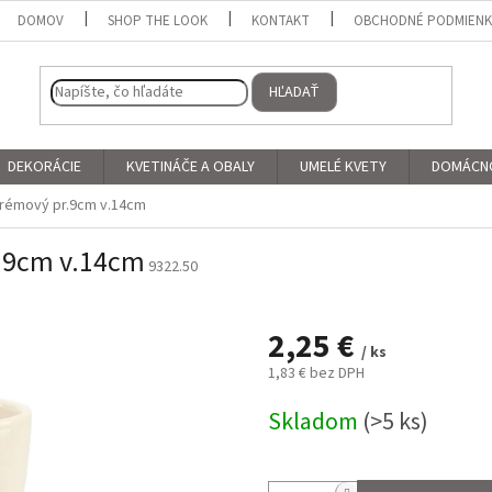
DOMOV
SHOP THE LOOK
KONTAKT
OBCHODNÉ PODMIEN
HĽADAŤ
DEKORÁCIE
KVETINÁČE A OBALY
UMELÉ KVETY
DOMÁCN
krémový pr.9cm v.14cm
r.9cm v.14cm
9322.50
2,25 €
/ ks
1,83 € bez DPH
Jednotková
Skladom
(>5 ks)
cena: