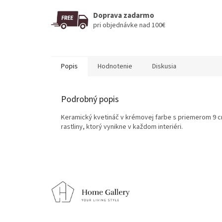
Doprava zadarmo
pri objednávke nad 100€
Popis
Hodnotenie
Diskusia
Podrobný popis
Keramický kvetináč v krémovej farbe s priemerom 9 c
rastliny, ktorý vynikne v každom interiéri.
Z
á
p
ä
t