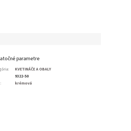
atočné parametre
gória
:
KVETINÁČE A OBALY
9322-50
a
:
krémová