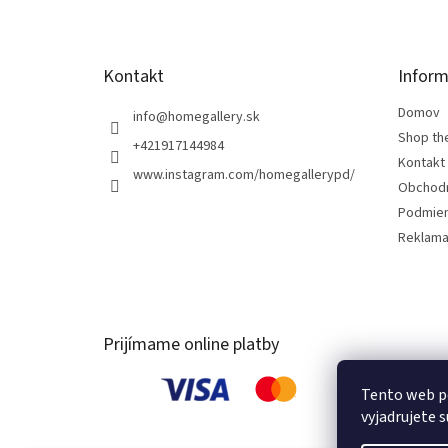
i
e
Kontakt
Inform
Domov
info
@
homegallery.sk
Shop th
+421917144984
Kontakt
www.instagram.com/homegallerypd/
Obchod
Podmien
Reklama
Prijímame online platby
Tento web p
vyjadrujete s