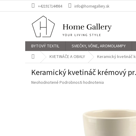
Prejsť
+421917144984
info@homegallery.sk
na
obsah
BYTOVÝ TEXTIL
SVIEČKY, VÔNE, AROMOLAMPY
Domov
KVETINÁČE A OBALY
Keramický kvetináč 
Keramický kvetináč krémový p
Priemerné
Neohodnotené
Podrobnosti hodnotenia
hodnotenie
produktu
je
0,0
z
5
hviezdičiek.