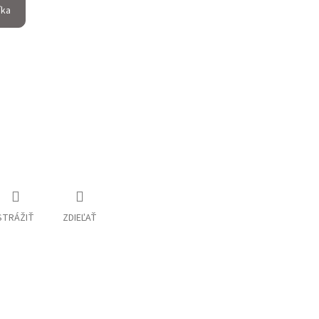
íka
STRÁŽIŤ
ZDIEĽAŤ