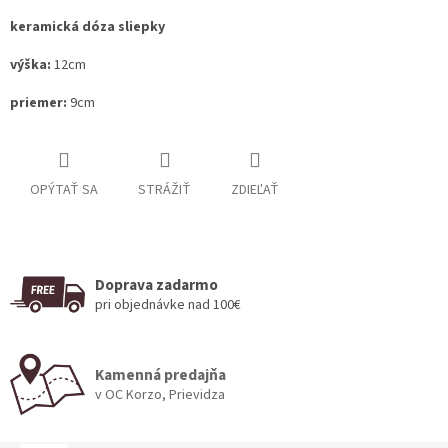
keramická dóza sliepky
výška:
12cm
priemer:
9cm
OPÝTAŤ SA
STRÁŽIŤ
ZDIEĽAŤ
Doprava zadarmo
pri objednávke nad 100€
Kamenná predajňa
v OC Korzo, Prievidza