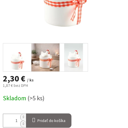
2,30 €
/ ks
1,87 € bez DPH
Jednotková
Skladom
(>5 ks)
cena:
Pridať do košíka