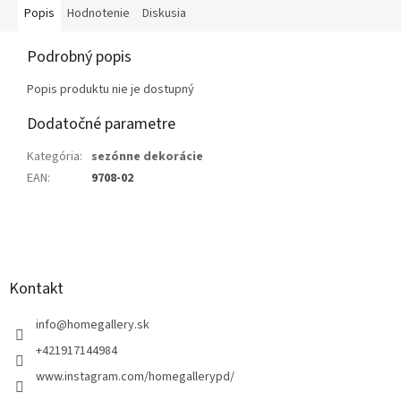
Popis
Hodnotenie
Diskusia
Podrobný popis
Popis produktu nie je dostupný
Dodatočné parametre
Kategória
:
sezónne dekorácie
EAN
:
9708-02
Z
á
p
ä
Kontakt
t
i
info
@
homegallery.sk
e
+421917144984
www.instagram.com/homegallerypd/