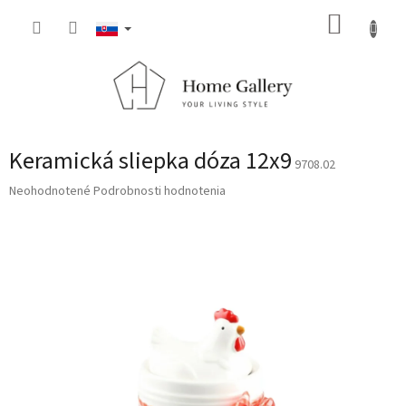
Prejsť
NÁKUP
na
obsah
KOŠÍK
Keramická sliepka dóza 12x9
9708.02
Priemerné
Neohodnotené
Podrobnosti hodnotenia
hodnotenie
produktu
je
0,0
z
5
hviezdičiek.