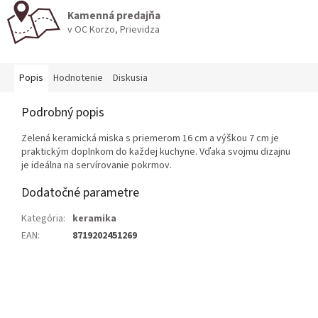
Kamenná predajňa
v OC Korzo, Prievidza
Popis
Hodnotenie
Diskusia
Podrobný popis
Zelená keramická miska s priemerom 16 cm a výškou 7 cm je
praktickým doplnkom do každej kuchyne. Vďaka svojmu dizajnu
je ideálna na servírovanie pokrmov.
Dodatočné parametre
Kategória
:
keramika
EAN
:
8719202451269
Z
á
p