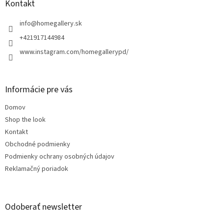
ä
Kontakt
t
i
info
@
homegallery.sk
e
+421917144984
www.instagram.com/homegallerypd/
Informácie pre vás
Domov
Shop the look
Kontakt
Obchodné podmienky
Podmienky ochrany osobných údajov
Reklamačný poriadok
Odoberať newsletter