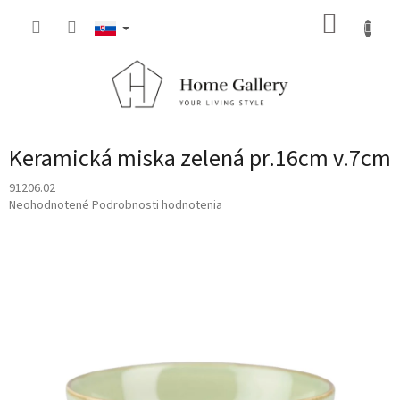
Prejsť
NÁKUP
na
obsah
KOŠÍK
Keramická miska zelená pr.16cm v.7cm
91206.02
Priemerné
Neohodnotené
Podrobnosti hodnotenia
hodnotenie
produktu
je
0,0
z
5
hviezdičiek.