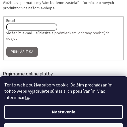
Vložte svoj e-mail a my Vám budeme zasielať informácie o nových
produktoch na našom e-shope.
Email
Vložením e-mailu súhlasíte s
podmienkami ochrany osobných
údajov
PRIHLÁSIŤ SA
Prijímame online platby
Tento web používa súbory cookie. Ďalším prechádzaním
tohto webu vyjadrujete súhlas s ich používaním. Viac
informácií
tu
.
Nastavenie
Vytvoril Shoptet