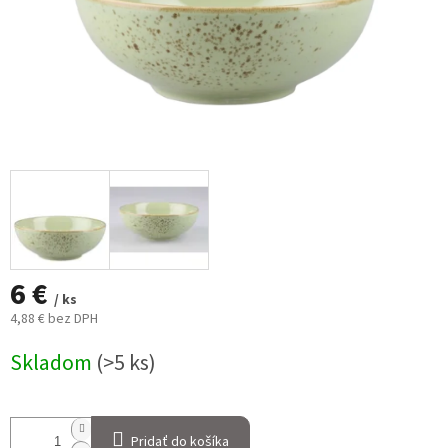
6 €
/ ks
4,88 € bez DPH
Jednotková
Skladom
(>5 ks)
cena:
Pridať do košíka