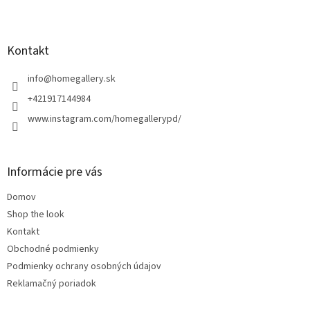
Z
á
p
ä
Kontakt
t
i
info
@
homegallery.sk
e
+421917144984
www.instagram.com/homegallerypd/
Informácie pre vás
Domov
Shop the look
Kontakt
Obchodné podmienky
Podmienky ochrany osobných údajov
Reklamačný poriadok