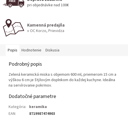
pri objednávke nad 100€
Kamenná predajňa
v OC Korzo, Prievidza
Popis
Hodnotenie
Diskusia
Podrobný popis
Zelená keramická miska s objemom 600 ml, priemerom 15 cm a
výškou 6 cm je štýlovým doplnkom do každej kuchyne. Ideálna
na servírovanie pokrmov.
Dodatočné parametre
Kategória
:
keramika
EAN
:
8719987474903