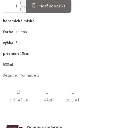
Pridať do košíka
keramická miska
farba:
zelená
výška:
6cm
priemer:
15cm
600ml
Detailné informácie
OPÝTAŤ SA
STRÁŽIŤ
ZDIEĽAŤ
Doprava zadarmo