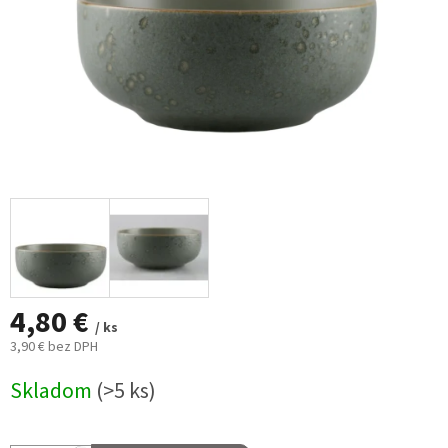
4,80 €
/ ks
3,90 € bez DPH
Jednotková
Skladom
(>5 ks)
cena: