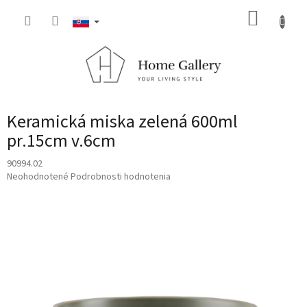
Prejsť
NÁKUP
na
obsah
KOŠÍK
Keramická miska zelená 600ml
pr.15cm v.6cm
90994.02
Priemerné
Neohodnotené
Podrobnosti hodnotenia
hodnotenie
produktu
je
0,0
z
5
hviezdičiek.