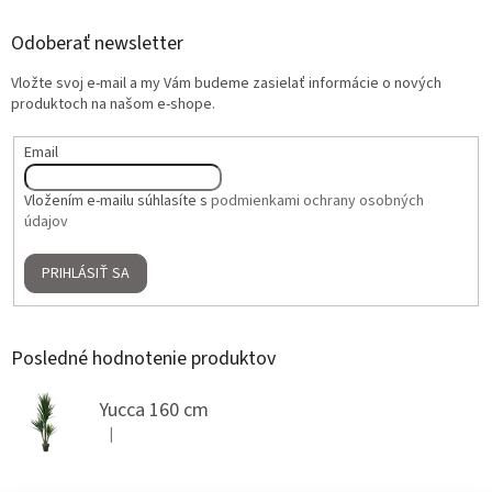
Odoberať newsletter
Vložte svoj e-mail a my Vám budeme zasielať informácie o nových
produktoch na našom e-shope.
Email
Vložením e-mailu súhlasíte s
podmienkami ochrany osobných
údajov
PRIHLÁSIŤ SA
Posledné hodnotenie produktov
Yucca 160 cm
|
Hodnotenie produktu je 5 z 5 hviezdičiek.