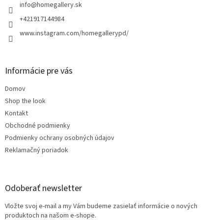
i
info
@
homegallery.sk
e
+421917144984
www.instagram.com/homegallerypd/
Informácie pre vás
Domov
Shop the look
Kontakt
Obchodné podmienky
Podmienky ochrany osobných údajov
Reklamačný poriadok
Odoberať newsletter
Vložte svoj e-mail a my Vám budeme zasielať informácie o nových
produktoch na našom e-shope.