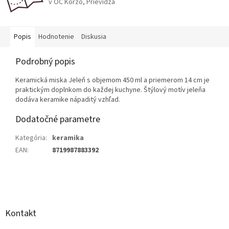
v OC Korzo, Prievidza
Popis
Hodnotenie
Diskusia
Podrobný popis
Keramická miska Jeleň s objemom 450 ml a priemerom 14 cm je
praktickým doplnkom do každej kuchyne. Štýlový motív jeleňa
dodáva keramike nápaditý vzhľad.
Dodatočné parametre
Kategória
:
keramika
EAN
:
8719987883392
Z
á
p
ä
Kontakt
t