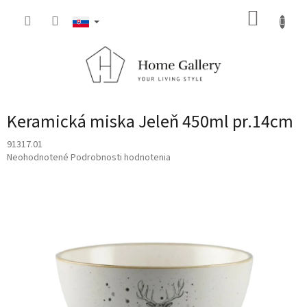
Prejsť
NÁKUP
na
obsah
KOŠÍK
Keramická miska Jeleň 450ml pr.14cm
91317.01
Priemerné
Neohodnotené
Podrobnosti hodnotenia
hodnotenie
produktu
je
0,0
z
5
hviezdičiek.