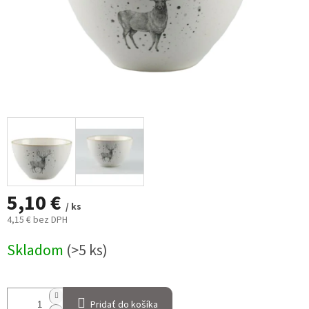
5,10 €
/ ks
4,15 € bez DPH
Jednotková
Skladom
(>5 ks)
cena:
Pridať do košíka