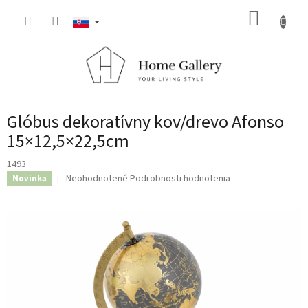
Prejsť
NÁKUP
na
obsah
KOŠÍK
Glóbus dekoratívny kov/drevo Afonso
15×12,5×22,5cm
1493
Priemerné
Neohodnotené
Podrobnosti hodnotenia
Novinka
hodnotenie
produktu
je
0,0
z
5
hviezdičiek.