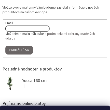
Vložte svoj e-mail a my Vám budeme zasielať informácie o nových
produktoch na našom e-shope.
Email
Vložením e-mailu súhlasíte s
podmienkami ochrany osobných
údajov
PRIHLÁSIŤ SA
Posledné hodnotenie produktov
Yucca 160 cm
|
Hodnotenie produktu je 5 z 5 hviezdičiek.
Prijímame online platby