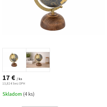
17 €
/ ks
13,82 € bez DPH
Jednotková
Skladom
(4 ks)
cena: