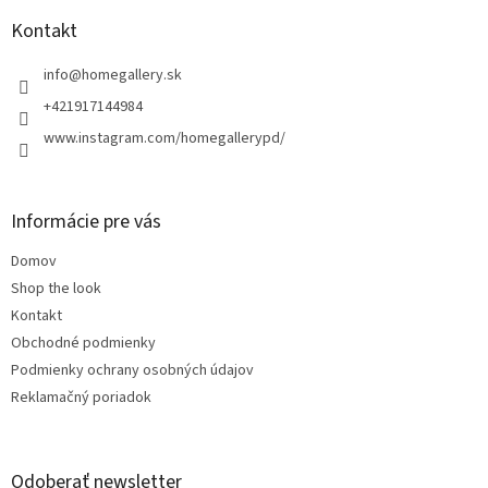
p
ä
Kontakt
t
i
info
@
homegallery.sk
e
+421917144984
www.instagram.com/homegallerypd/
Informácie pre vás
Domov
Shop the look
Kontakt
Obchodné podmienky
Podmienky ochrany osobných údajov
Reklamačný poriadok
Odoberať newsletter