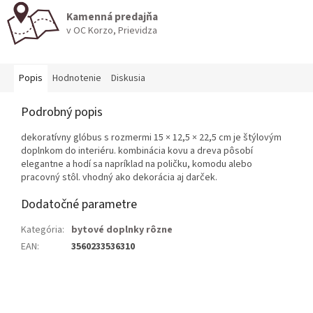
Kamenná predajňa
v OC Korzo, Prievidza
Popis
Hodnotenie
Diskusia
Podrobný popis
dekoratívny glóbus s rozmermi 15 × 12,5 × 22,5 cm je štýlovým
doplnkom do interiéru. kombinácia kovu a dreva pôsobí
elegantne a hodí sa napríklad na poličku, komodu alebo
pracovný stôl. vhodný ako dekorácia aj darček.
Dodatočné parametre
Kategória
:
bytové doplnky rôzne
EAN
:
3560233536310
Z
á