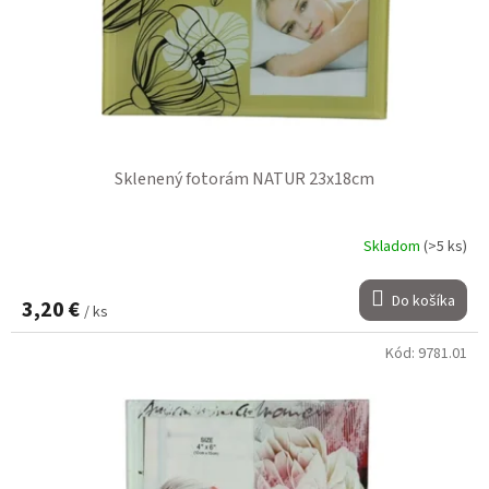
Sklenený fotorám NATUR 23x18cm
Skladom
(>5 ks)
Do košíka
3,20 €
/ ks
Kód:
9781.01