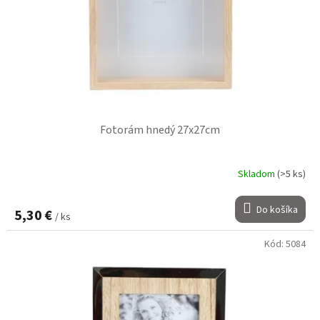
Fotorám hnedý 27x27cm
Skladom
(>5 ks)
Do košíka
5,30 €
/ ks
Kód:
5084