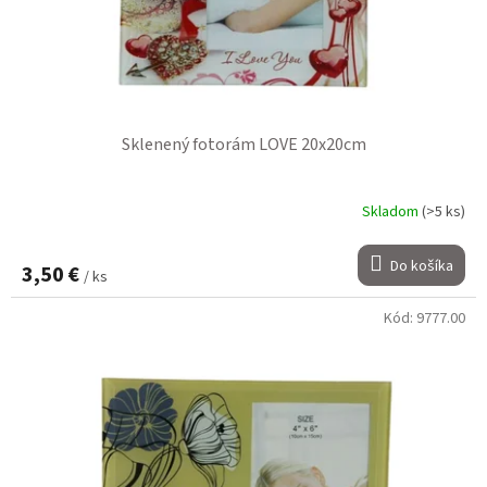
Sklenený fotorám LOVE 20x20cm
Skladom
(>5 ks)
Do košíka
3,50 €
/ ks
Kód:
9777.00