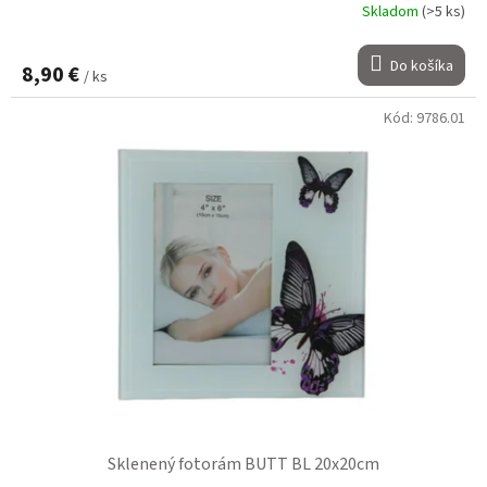
Skladom
(>5 ks)
Do košíka
8,90 €
/ ks
Kód:
9786.01
Sklenený fotorám BUTT BL 20x20cm