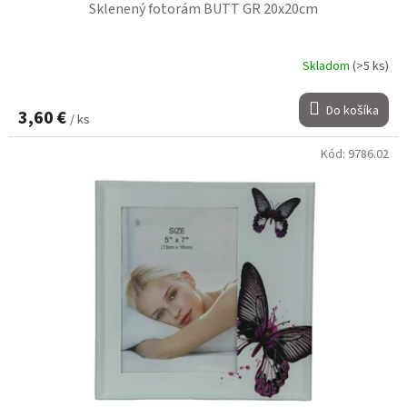
Sklenený fotorám BUTT GR 20x20cm
Skladom
(>5 ks)
Do košíka
3,60 €
/ ks
Kód:
9786.02