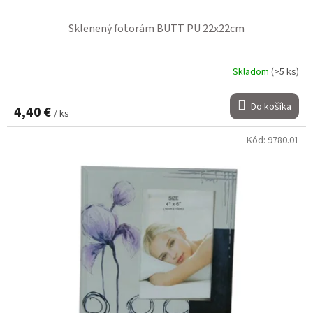
Sklenený fotorám BUTT PU 22x22cm
Skladom
(>5 ks)
Do košíka
4,40 €
/ ks
Kód:
9780.01