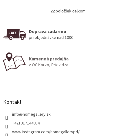
22
položiek celkom
O
v
l
á
Doprava zadarmo
d
pri objednávke nad 100€
a
c
i
Kamenná predajňa
e
v OC Korzo, Prievidza
p
r
v
Z
k
á
y
v
p
ý
ä
Kontakt
p
t
i
i
info
@
homegallery.sk
s
e
u
+421917144984
www.instagram.com/homegallerypd/