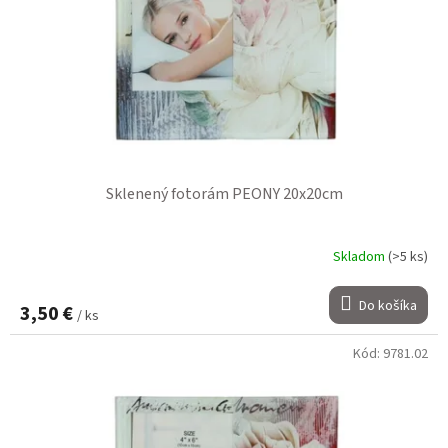
Sklenený fotorám PEONY 20x20cm
Skladom
(>5 ks)
Do košíka
3,50 €
/ ks
Kód:
9781.02