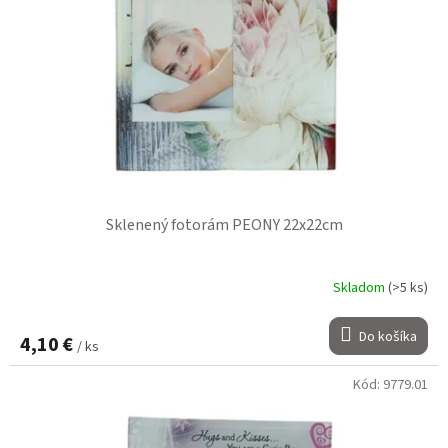
Sklenený fotorám PEONY 22x22cm
Skladom
(>5 ks)
Do košíka
4,10 €
/ ks
Kód:
9779.01