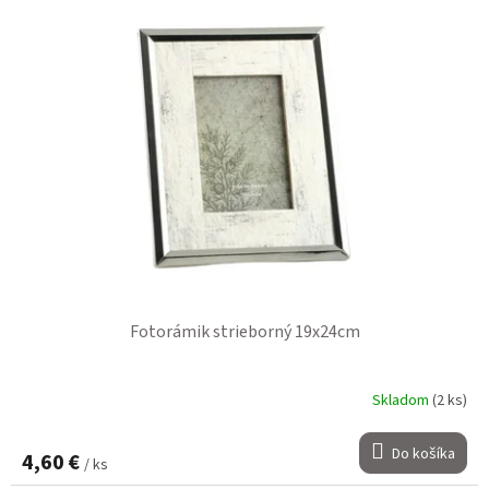
Fotorámik strieborný 19x24cm
Skladom
(2 ks)
Do košíka
4,60 €
/ ks