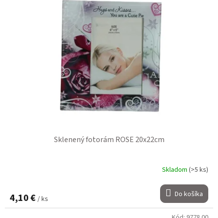
Sklenený fotorám ROSE 20x22cm
Skladom
(>5 ks)
Do košíka
4,10 €
/ ks
Kód:
9778.00