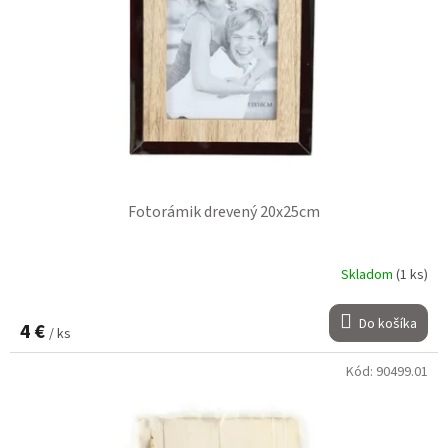
Fotorámik drevený 20x25cm
Skladom
(1 ks)
Do košíka
4 €
/ ks
Kód:
90499.01