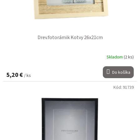
t
k
o
t
v
o
v
Drev.fotorámik Kotvy 26x21cm
Skladom
(2 ks)
Do košíka
5,20 €
/ ks
Kód:
91739