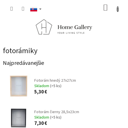
Prejsť
NÁKUP
na
obsah
KOŠÍK
fotorámiky
Najpredávanejšie
Fotorám hnedý 27x27cm
Skladom
(>5 ks)
5,30 €
Fotorám čierny 28,5x23cm
Skladom
(>5 ks)
7,30 €