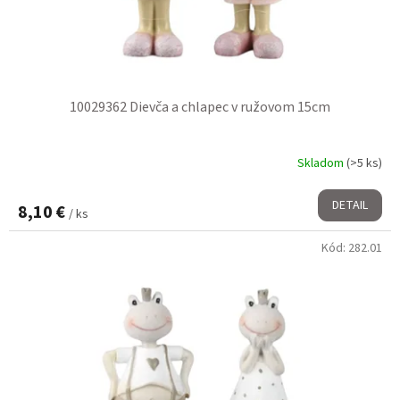
t
k
o
t
v
o
v
10029362 Dievča a chlapec v ružovom 15cm
Skladom
(>5 ks)
DETAIL
8,10 €
/ ks
Kód:
282.01