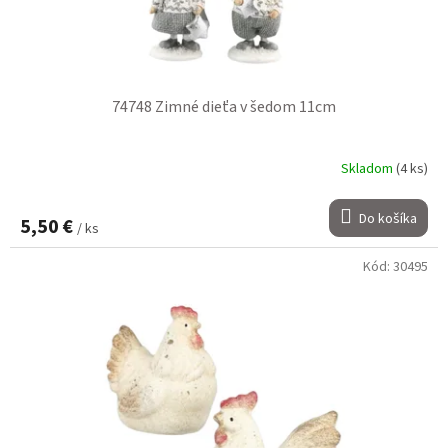
74748 Zimné dieťa v šedom 11cm
Skladom
(4 ks)
Do košíka
5,50 €
/ ks
Kód:
30495