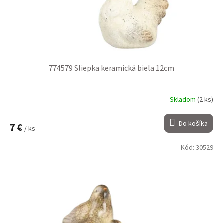
774579 Sliepka keramická biela 12cm
Skladom
(2 ks)
Do košíka
7 €
/ ks
Kód:
30529