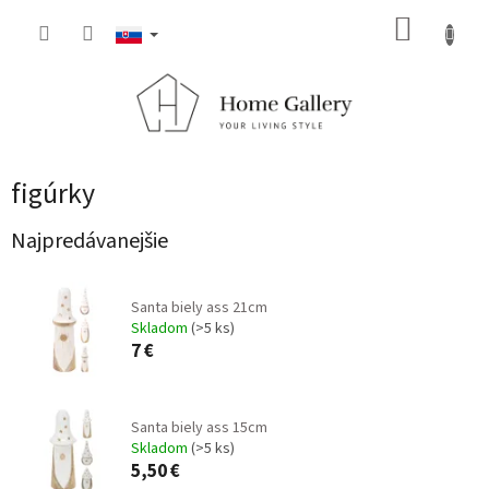
Prejsť
NÁKUP
na
obsah
KOŠÍK
figúrky
Najpredávanejšie
Santa biely ass 21cm
Skladom
(>5 ks)
7 €
Santa biely ass 15cm
Skladom
(>5 ks)
5,50 €