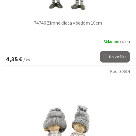
74746 Zimné dieťa v šedom 10cm
Skladom
(4 ks)
Do košíka
4,35 €
/ ks
Kód:
30614