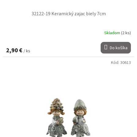
32122-19 Keramický zajac biely 7cm
Skladom
(2 ks)
Do košíka
2,90 €
/ ks
Kód:
30613