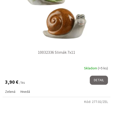
10032336 Slimák 7x11
Skladom
(>5 ks)
DETAIL
3,90 €
/ ks
Zelená
Hnedá
Kód:
277.02/ZEL