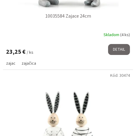
10035584 Zajace 24cm
Skladom
(4 ks)
DETAIL
23,25 €
/ ks
zajac
zajačica
Kód:
30474