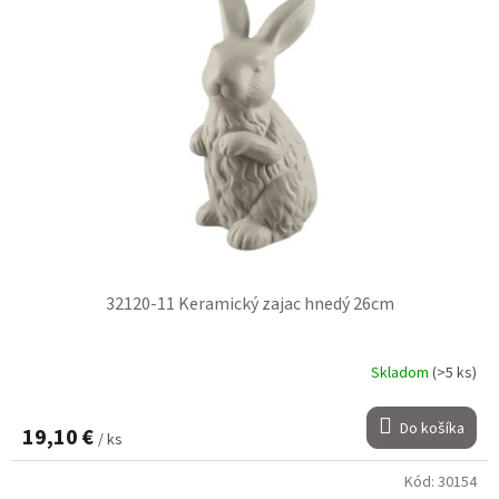
32120-11 Keramický zajac hnedý 26cm
Skladom
(>5 ks)
Do košíka
19,10 €
/ ks
Kód:
30154