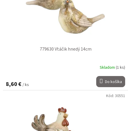
779630 Vtáčik hnedý 14cm
Skladom
(1 ks)
Do košíka
8,60 €
/ ks
Kód:
30551