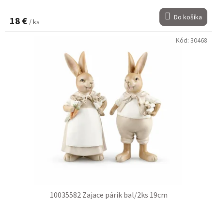
Do košíka
18 €
/ ks
Kód:
30468
10035582 Zajace párik bal/2ks 19cm