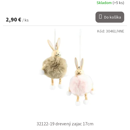
Skladom
(>5 ks)
Do košíka
2,90 €
/ ks
Kód:
30461/HNE
32122-19 drevený zajac 17cm