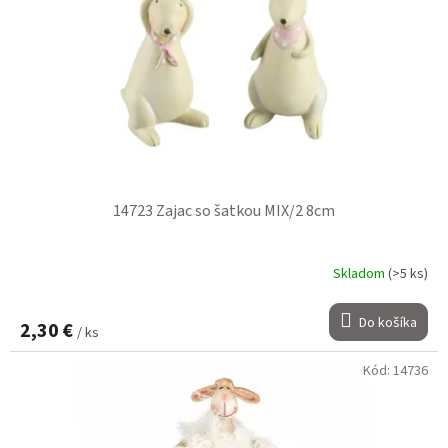
14723 Zajac so šatkou MIX/2 8cm
Skladom
(>5 ks)
Do košíka
2,30 €
/ ks
Kód:
14736