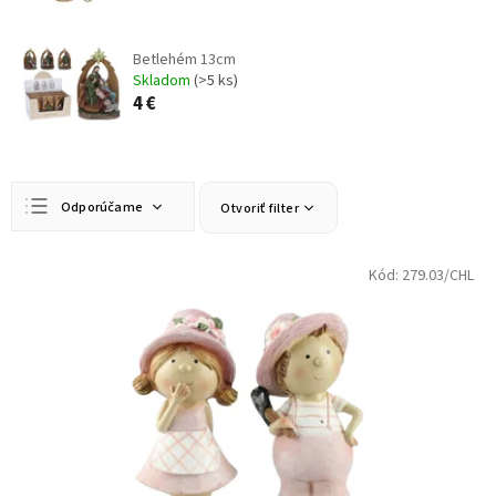
Betlehém 13cm
Skladom
(>5 ks)
4 €
R
Odporúčame
Otvoriť filter
a
d
Najlacnejšie
e
V
Kód:
279.03/CHL
n
ý
Najdrahšie
i
p
Najpredávanejšie
e
i
p
s
Abecedne
r
p
o
r
d
o
u
d
k
u