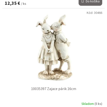
Do košíka
12,35 €
/ ks
Kód:
30466
10035397 Zajace párik 16cm
Skladom
(5 ks)