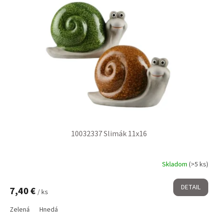
10032337 Slimák 11x16
Skladom
(>5 ks)
DETAIL
7,40 €
/ ks
Zelená
Hnedá