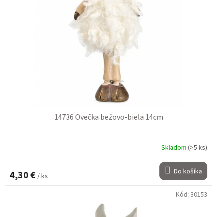
14736 Ovečka bežovo-biela 14cm
Skladom
(>5 ks)
Do košíka
4,30 €
/ ks
Kód:
30153