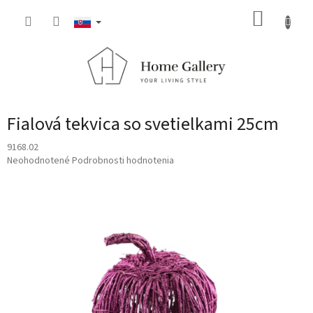
Prejsť
NÁKUP
na
obsah
KOŠÍK
Fialová tekvica so svetielkami 25cm
9168.02
Priemerné
Neohodnotené
Podrobnosti hodnotenia
hodnotenie
produktu
je
0,0
z
5
hviezdičiek.