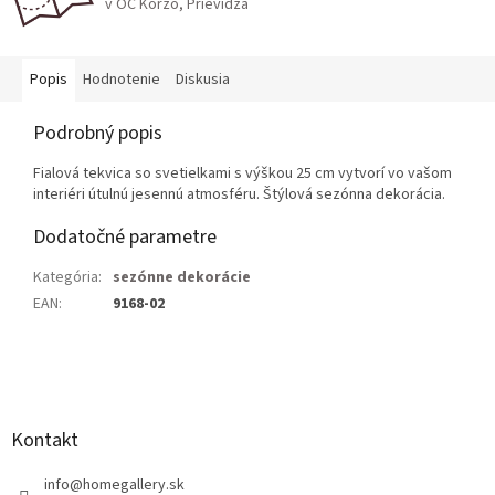
v OC Korzo, Prievidza
Popis
Hodnotenie
Diskusia
Podrobný popis
Fialová tekvica so svetielkami s výškou 25 cm vytvorí vo vašom
interiéri útulnú jesennú atmosféru. Štýlová sezónna dekorácia.
Dodatočné parametre
Kategória
:
sezónne dekorácie
EAN
:
9168-02
Z
á
p
ä
Kontakt
t
i
info
@
homegallery.sk