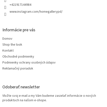
e
+421917144984
www.instagram.com/homegallerypd/
Informácie pre vás
Domov
Shop the look
Kontakt
Obchodné podmienky
Podmienky ochrany osobných údajov
Reklamačný poriadok
Odoberať newsletter
Vložte svoj e-mail a my Vám budeme zasielať informácie o nových
produktoch na našom e-shope.