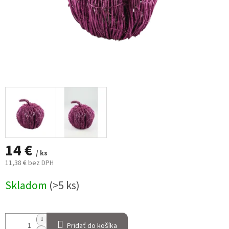
14 €
/ ks
11,38 € bez DPH
Jednotková
Skladom
(>5 ks)
cena:
Pridať do košíka