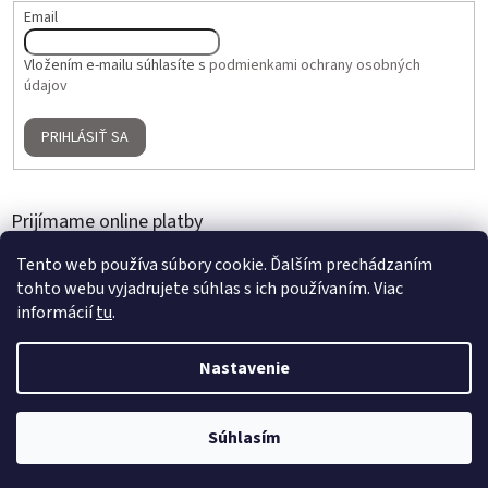
Email
Vložením e-mailu súhlasíte s
podmienkami ochrany osobných
údajov
PRIHLÁSIŤ SA
Prijímame online platby
Tento web používa súbory cookie. Ďalším prechádzaním
tohto webu vyjadrujete súhlas s ich používaním. Viac
informácií
tu
.
Nastavenie
Vytvoril Shoptet
2 + 1 ZADARMO na umelé kvety a aranžmány | Nakúpte 3 produkty,
Súhlasím
Copyright 2026
Home Gallery
. Všetky práva vyhradené.
najlacnejší je zdarma | Platí do 31. 8. 2026.