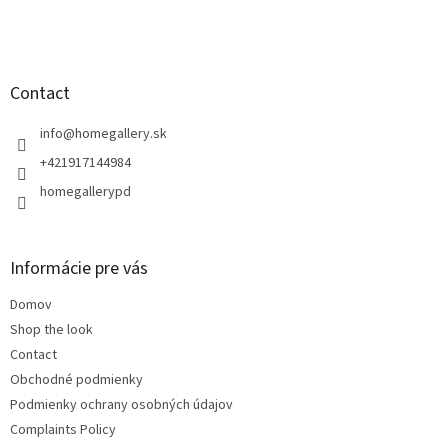
F
o
o
t
Contact
e
r
info
@
homegallery.sk
+421917144984
homegallerypd
Informácie pre vás
Domov
Shop the look
Contact
Obchodné podmienky
Podmienky ochrany osobných údajov
Complaints Policy