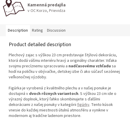
Kamenná predajňa
v OC Korzo, Prievidza
Description
Rating
Discussion
Product detailed description
Plechový zajac s výškou 23 cm predstavuje štýlovú dekoráciu,
ktorá dodá vášmu interiéru hravý a originálny charakter. Vďaka
svojmu precíznemu spracovaniu a
nadčasovému vzhľadu
sa
hodí na poličku v obývačke, detskej izbe či ako súčasť sezónnej
veľkonočnej výzdoby.
Figúrka je vyrobená z kvalitného plechu a v našej ponuke je
dostupná v
dvoch rôznych variantoch
. S výškou 23 cm ide o
výrazný doplnok, ktorý ľahko skombinujete s ďalšími
dekoráciami z našej ponuky v kategórii
figúrky
. Tento kúsok
vnesie do každej miestnosti útulnú atmosféru a vynikne v
modernom aj tradične ladenom priestore.