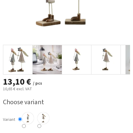
13,10 €
/ pcs
10,65 € excl. VAT
Measure
Choose variant
price:
Variant