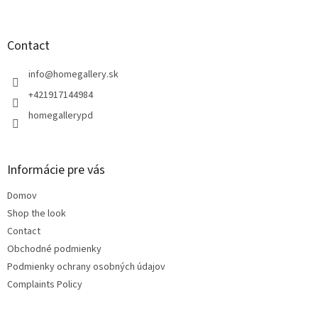
o
o
t
Contact
e
r
info
@
homegallery.sk
+421917144984
homegallerypd
Informácie pre vás
Domov
Shop the look
Contact
Obchodné podmienky
Podmienky ochrany osobných údajov
Complaints Policy