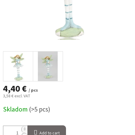
4,40 €
/ pcs
3,58 € excl. VAT
Measure
Skladom
(>5 pcs)
price:
Add to cart