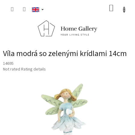
Skip
SHOPP
to
content
CART
Víla modrá so zelenými krídlami 14cm
14695
The
Not rated
Rating details
average
product
rating
is
0,0
out
of
5
stars.