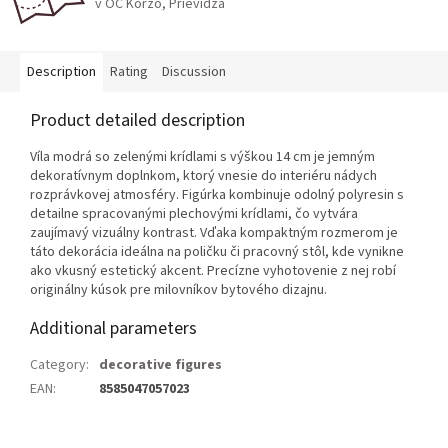
v OC Korzo, Prievidza
Description
Rating
Discussion
Product detailed description
Víla modrá so zelenými krídlami s výškou 14 cm je jemným
dekoratívnym doplnkom, ktorý vnesie do interiéru nádych
rozprávkovej atmosféry. Figúrka kombinuje odolný polyresin s
detailne spracovanými plechovými krídlami, čo vytvára
zaujímavý vizuálny kontrast. Vďaka kompaktným rozmerom je
táto dekorácia ideálna na poličku či pracovný stôl, kde vynikne
ako vkusný estetický akcent. Precízne vyhotovenie z nej robí
originálny kúsok pre milovníkov bytového dizajnu.
Additional parameters
Category
:
decorative figures
EAN
:
8585047057023
F