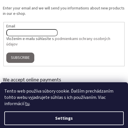
Enter your email and we will send you informations about new products
in our e-shop.
Email
Vložením e-mailu súhlasíte s
podmienkami ochrany osobných
údajov
SUBSCRIBE
We accept online payments
Tento web používa súbory cookie. Ďalším prechádzaním
tohto webu vyjadrujete súhlas s ich používaním. Viac
informácií
tu
.
Settings
Created by Shoptet