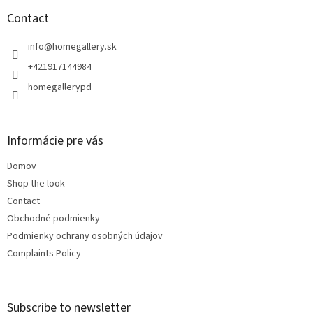
o
t
Contact
e
r
info
@
homegallery.sk
+421917144984
homegallerypd
Informácie pre vás
Domov
Shop the look
Contact
Obchodné podmienky
Podmienky ochrany osobných údajov
Complaints Policy
Subscribe to newsletter