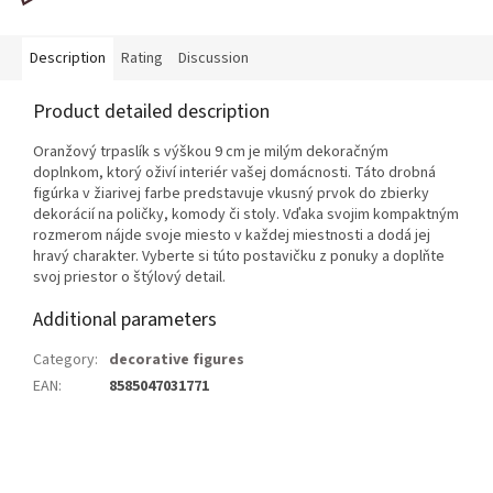
Description
Rating
Discussion
Product detailed description
Oranžový trpaslík s výškou 9 cm je milým dekoračným
doplnkom, ktorý oživí interiér vašej domácnosti. Táto drobná
figúrka v žiarivej farbe predstavuje vkusný prvok do zbierky
dekorácií na poličky, komody či stoly. Vďaka svojim kompaktným
rozmerom nájde svoje miesto v každej miestnosti a dodá jej
hravý charakter. Vyberte si túto postavičku z ponuky a doplňte
svoj priestor o štýlový detail.
Additional parameters
Category
:
decorative figures
EAN
:
8585047031771
F
o