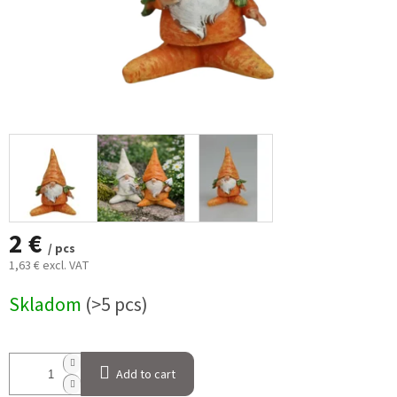
2 €
/ pcs
1,63 € excl. VAT
Measure
Skladom
(>5 pcs)
price:
Add to cart