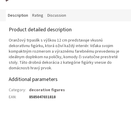
Description
Rating
Discussion
Product detailed description
Oranžový trpaslík s výškou 12 cm predstavuje vkusnú
dekoratívnu figúrku, ktorá oživí každý interiér. Vďaka svojim
kompaktným rozmerom a výraznému farebnému prevedeniu je
ideálnym doplnkom na poličky, komody či sviatočne prestreté
stoly. Táto drobná dekorácia z kategórie figúrky vnesie do
domácnosti hravý prvok.
Additional parameters
Category
:
decorative figures
EAN
:
8585047031818
F
o
o