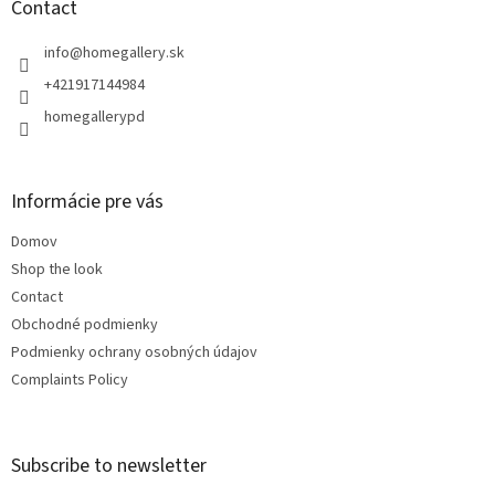
t
Contact
e
r
info
@
homegallery.sk
+421917144984
homegallerypd
Informácie pre vás
Domov
Shop the look
Contact
Obchodné podmienky
Podmienky ochrany osobných údajov
Complaints Policy
Subscribe to newsletter