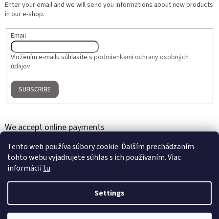
Enter your email and we will send you informations about new products
in our e-shop.
Email
Vložením e-mailu súhlasíte s
podmienkami ochrany osobných
údajov
SUBSCRIBE
We accept online payments
Tento web používa súbory cookie. Ďalším prechádzaním
tohto webu vyjadrujete súhlas s ich používaním. Viac
informácií
tu
.
Settings
Created by Shoptet