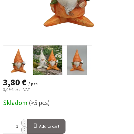
3,80 €
/ pcs
3,09 € excl. VAT
Measure
Skladom
(>5 pcs)
price:
Add to cart