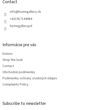
t
Contact
e
r
info
@
homegallery.sk
+421917144984
homegallerypd
Informácie pre vás
Domov
Shop the look
Contact
Obchodné podmienky
Podmienky ochrany osobných údajov
Complaints Policy
Subscribe to newsletter