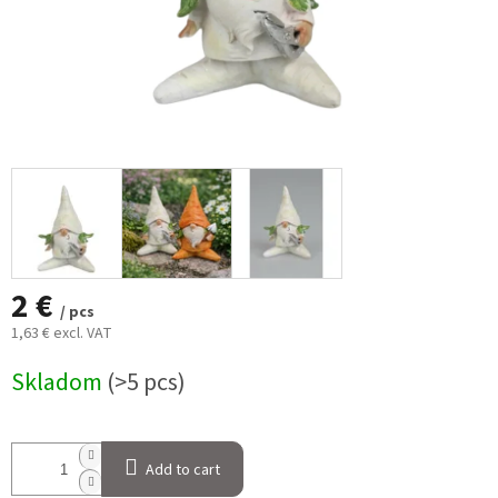
2 €
/ pcs
1,63 € excl. VAT
Measure
Skladom
(>5 pcs)
price:
Add to cart