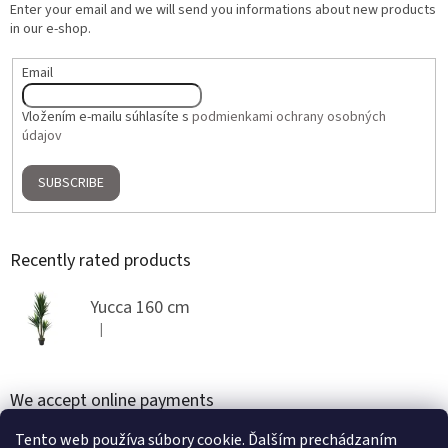
Enter your email and we will send you informations about new products
in our e-shop.
Email
Vložením e-mailu súhlasíte s
podmienkami ochrany osobných
údajov
SUBSCRIBE
Recently rated products
Yucca 160 cm
|
The product rating is 5 out of 5 stars.
We accept online payments
Tento web používa súbory cookie. Ďalším prechádzaním