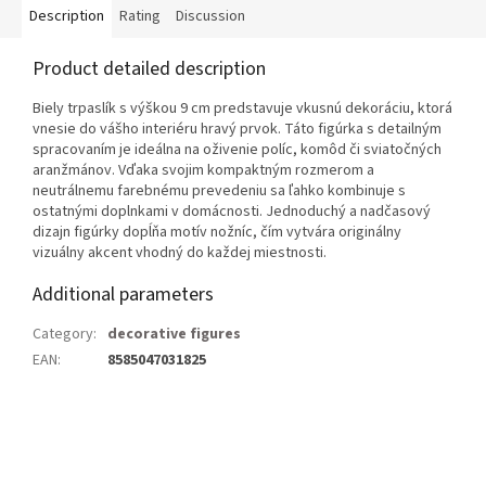
Description
Rating
Discussion
Product detailed description
Biely trpaslík s výškou 9 cm predstavuje vkusnú dekoráciu, ktorá
vnesie do vášho interiéru hravý prvok. Táto figúrka s detailným
spracovaním je ideálna na oživenie políc, komôd či sviatočných
aranžmánov. Vďaka svojim kompaktným rozmerom a
neutrálnemu farebnému prevedeniu sa ľahko kombinuje s
ostatnými doplnkami v domácnosti. Jednoduchý a nadčasový
dizajn figúrky dopĺňa motív nožníc, čím vytvára originálny
vizuálny akcent vhodný do každej miestnosti.
Additional parameters
Category
:
decorative figures
EAN
:
8585047031825
F
o
o