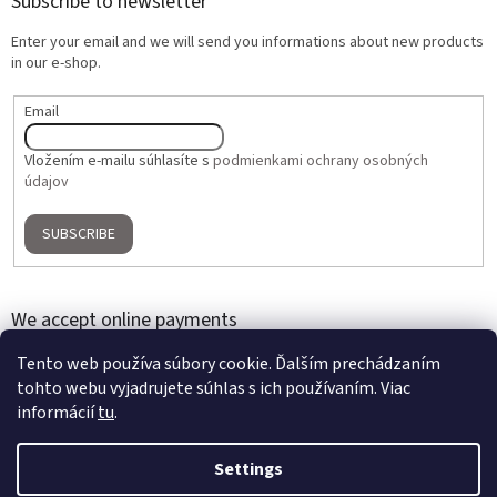
Subscribe to newsletter
Enter your email and we will send you informations about new products
in our e-shop.
Email
Vložením e-mailu súhlasíte s
podmienkami ochrany osobných
údajov
SUBSCRIBE
We accept online payments
Tento web používa súbory cookie. Ďalším prechádzaním
tohto webu vyjadrujete súhlas s ich používaním. Viac
informácií
tu
.
Settings
Created by Shoptet