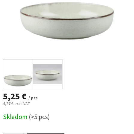
5,25 €
/ pcs
4,27 € excl. VAT
Measure
Skladom
(>5 pcs)
price: