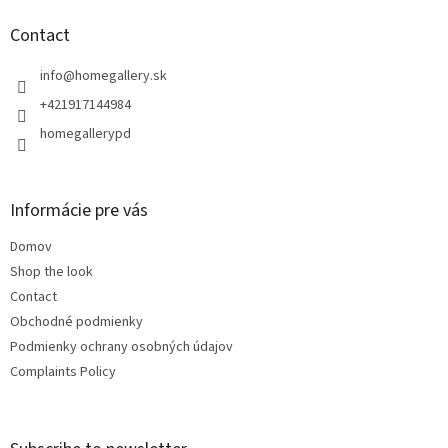
o
t
Contact
e
r
info
@
homegallery.sk
+421917144984
homegallerypd
Informácie pre vás
Domov
Shop the look
Contact
Obchodné podmienky
Podmienky ochrany osobných údajov
Complaints Policy