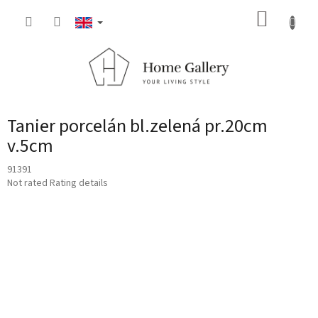
Skip
SHOPP
to
content
CART
Tanier porcelán bl.zelená pr.20cm
v.5cm
91391
The
Not rated
Rating details
average
product
rating
is
0,0
out
of
5
stars.