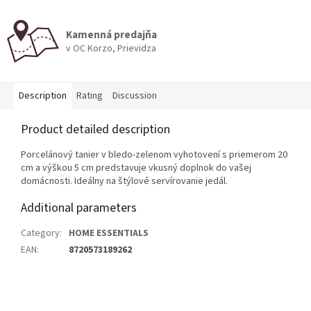
Kamenná predajňa
v OC Korzo, Prievidza
Description
Rating
Discussion
Product detailed description
Porcelánový tanier v bledo-zelenom vyhotovení s priemerom 20
cm a výškou 5 cm predstavuje vkusný doplnok do vašej
domácnosti. Ideálny na štýlové servírovanie jedál.
Additional parameters
Category
:
HOME ESSENTIALS
EAN
:
8720573189262
F
o