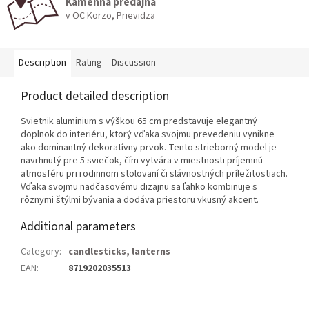
Kamenná predajňa
v OC Korzo, Prievidza
Description
Rating
Discussion
Product detailed description
Svietnik aluminium s výškou 65 cm predstavuje elegantný
doplnok do interiéru, ktorý vďaka svojmu prevedeniu vynikne
ako dominantný dekoratívny prvok. Tento strieborný model je
navrhnutý pre 5 sviečok, čím vytvára v miestnosti príjemnú
atmosféru pri rodinnom stolovaní či slávnostných príležitostiach.
Vďaka svojmu nadčasovému dizajnu sa ľahko kombinuje s
rôznymi štýlmi bývania a dodáva priestoru vkusný akcent.
Additional parameters
Category
:
candlesticks, lanterns
EAN
:
8719202035513
F