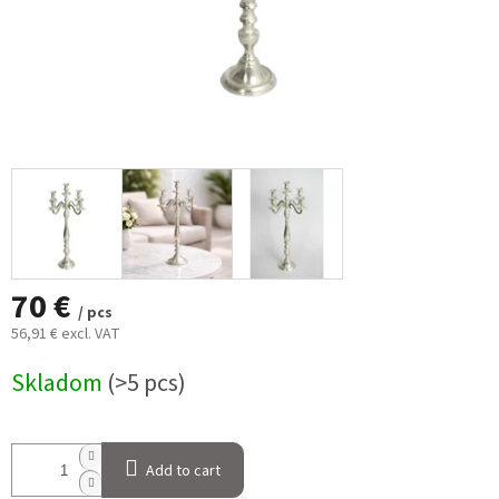
70 €
/ pcs
56,91 € excl. VAT
Measure
Skladom
(>5 pcs)
price:
Add to cart