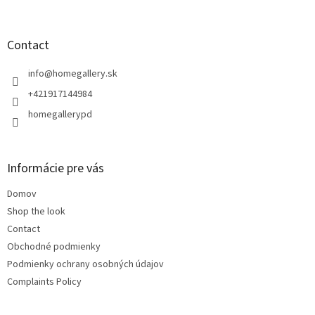
o
o
t
Contact
e
r
info
@
homegallery.sk
+421917144984
homegallerypd
Informácie pre vás
Domov
Shop the look
Contact
Obchodné podmienky
Podmienky ochrany osobných údajov
Complaints Policy