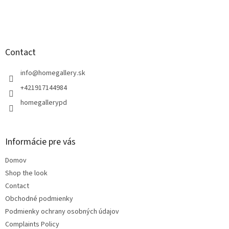
F
o
o
t
Contact
e
r
info
@
homegallery.sk
+421917144984
homegallerypd
Informácie pre vás
Domov
Shop the look
Contact
Obchodné podmienky
Podmienky ochrany osobných údajov
Complaints Policy