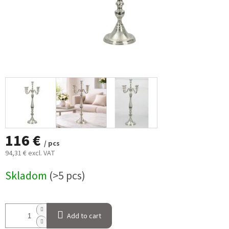
116 €
/ pcs
94,31 € excl. VAT
Measure
Skladom
(>5 pcs)
price:
Add to cart