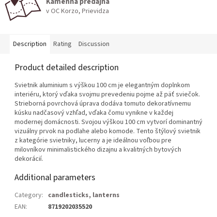
Kamenná predajňa
v OC Korzo, Prievidza
Description
Rating
Discussion
Product detailed description
Svietnik aluminium s výškou 100 cm je elegantným doplnkom
interiéru, ktorý vďaka svojmu prevedeniu pojme až päť sviečok.
Strieborná povrchová úprava dodáva tomuto dekoratívnemu
kúsku nadčasový vzhľad, vďaka čomu vynikne v každej
modernej domácnosti. Svojou výškou 100 cm vytvorí dominantný
vizuálny prvok na podlahe alebo komode. Tento štýlový svietnik
z kategórie svietniky, lucerny a je ideálnou voľbou pre
milovníkov minimalistického dizajnu a kvalitných bytových
dekorácií.
Additional parameters
Category
:
candlesticks, lanterns
EAN
:
8719202035520