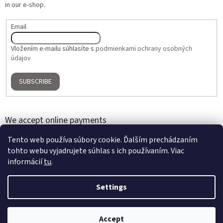
in our e-shop.
Email
Vložením e-mailu súhlasíte s
podmienkami ochrany osobných
údajov
SUBSCRIBE
We accept online payments
Tento web používa súbory cookie. Ďalším prechádzaním
tohto webu vyjadrujete súhlas s ich používaním. Viac
informácií
tu
.
Settings
Created by Shoptet
Accept
Copyright 2026
Home Gallery
. All rights reserved.