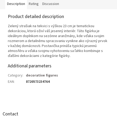
Description
Rating
Discussion
Product detailed description
Zelený strašiak na tekvici s výškou 23 cm je tematickou
dekoráciou, ktorá oživí váš jesenný interiér. Táto figúrka je
ideálnym doplnkom na sezónne aranžmány, kde vďaka svojim
rozmerom a detailnému spracovaniu vynikne ako výrazný prvok
v každej domácnosti. Postavička prináša typickú jesennú
atmosféru a vďaka svojmu vyhotoveniu sa ľahko kombinuje s
ďalšími dekoráciami z kategórie figúrky.
Additional parameters
Category
:
decorative figures
EAN
:
8720573234764
F
o
o
t
Contact