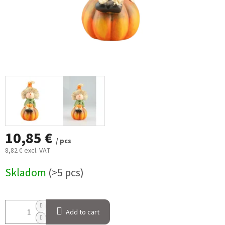
10,85 €
/ pcs
8,82 € excl. VAT
Measure
Skladom
(>5 pcs)
price:
Add to cart