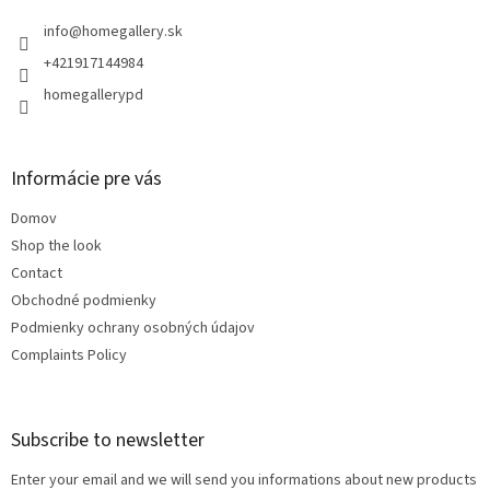
e
r
info
@
homegallery.sk
+421917144984
homegallerypd
Informácie pre vás
Domov
Shop the look
Contact
Obchodné podmienky
Podmienky ochrany osobných údajov
Complaints Policy
Subscribe to newsletter
Enter your email and we will send you informations about new products