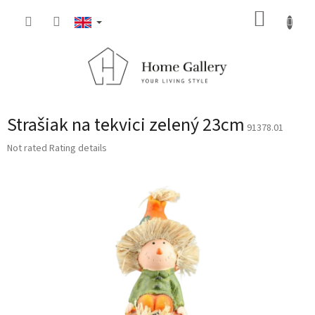
Skip
SHOPP
to
content
CART
Strašiak na tekvici zelený 23cm
91378.01
The
Not rated
Rating details
average
product
rating
is
0,0
out
of
5
stars.