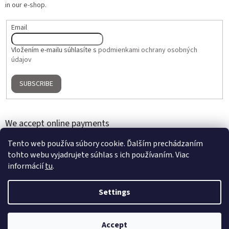
in our e-shop.
Email
Vložením e-mailu súhlasíte s
podmienkami ochrany osobných
údajov
SUBSCRIBE
We accept online payments
Tento web používa súbory cookie. Ďalším prechádzaním
tohto webu vyjadrujete súhlas s ich používaním. Viac
informácií
tu
.
Settings
Created by Shoptet
Accept
Copyright 2026
Home Gallery
. All rights reserved.