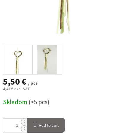
5,50 €
/ pcs
4,47 € excl. VAT
Measure
Skladom
(>5 pcs)
price:
Add to cart