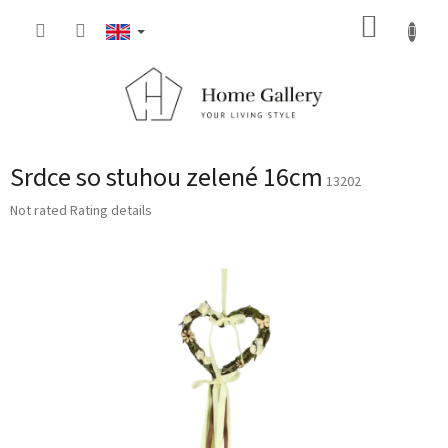
Skip
SHOPP
to
content
CART
Srdce so stuhou zelené 16cm
13202
The
Not rated
Rating details
average
product
rating
is
0,0
out
of
5
stars.