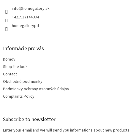
e
r
info
@
homegallery.sk
+421917144984
homegallerypd
Informácie pre vás
Domov
Shop the look
Contact
Obchodné podmienky
Podmienky ochrany osobných údajov
Complaints Policy
Subscribe to newsletter
Enter your email and we will send you informations about new products