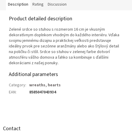
Description
Rating
Discussion
Product detailed description
Zelené srdce so stuhou s rozmerom 16 cm je vkusným
dekoratívnym doplnkom vhodným do každého interiéru. Vďaka
svojmu jemnému dizajnu a praktickej veľkosti predstavuje
ideálny prvok pre sezónne aranžmány alebo ako štýlový detail
na poličku či stôl. Srdce so stuhou v zelenej farbe dotvorí
atmosféru vášho domova a ľahko sa kombinuje s ďalšími
dekoráciami z našej ponuky.
Additional parameters
Category
:
wreaths, hearts
EAN
:
8585047043934
F
o
o
t
Contact