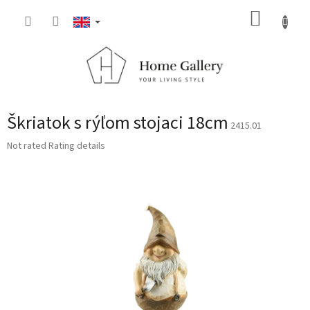
Skip
SHOPP
to
content
CART
Škriatok s rýľom stojaci 18cm
2415.01
The
Not rated
Rating details
average
product
rating
is
0,0
out
of
5
stars.