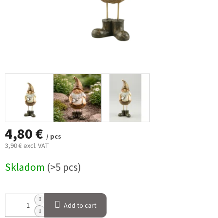
4,80 €
/ pcs
3,90 € excl. VAT
Measure
Skladom
(>5 pcs)
price:
Add to cart