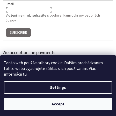
Email
Vložením e-mailu súhlasíte s
podmienkami ochrany osobných
údajov
SUBSCRIBE
We accept online payments
Tento web používa súbory cookie. Ďalším prechádzaním
tohto webu vyjadrujete súhlas s ich používaním. Viac
informácií
tu
.
Settings
Created by Shoptet
Accept
Copyright 2026
Home Gallery
. All rights reserved.