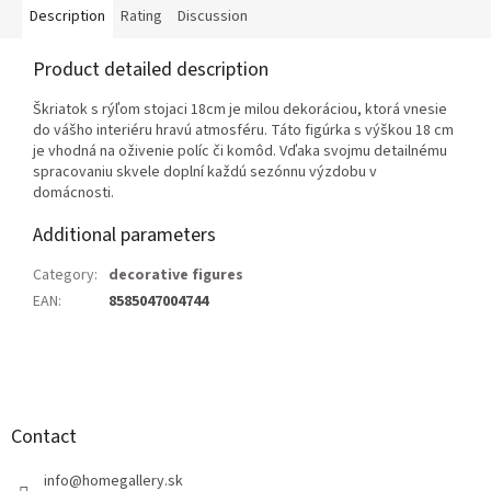
Description
Rating
Discussion
Product detailed description
Škriatok s rýľom stojaci 18cm je milou dekoráciou, ktorá vnesie
do vášho interiéru hravú atmosféru. Táto figúrka s výškou 18 cm
je vhodná na oživenie políc či komôd. Vďaka svojmu detailnému
spracovaniu skvele doplní každú sezónnu výzdobu v
domácnosti.
Additional parameters
Category
:
decorative figures
EAN
:
8585047004744
F
o
o
t
Contact
e
r
info
@
homegallery.sk