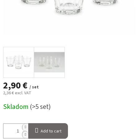
2,90 €
/ set
2,36 € excl. VAT
Measure
Skladom
(>5 set)
price:
Add to cart