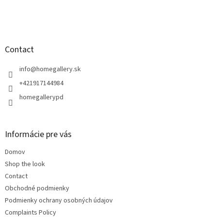
F
o
o
t
Contact
e
r
info
@
homegallery.sk
+421917144984
homegallerypd
Informácie pre vás
Domov
Shop the look
Contact
Obchodné podmienky
Podmienky ochrany osobných údajov
Complaints Policy