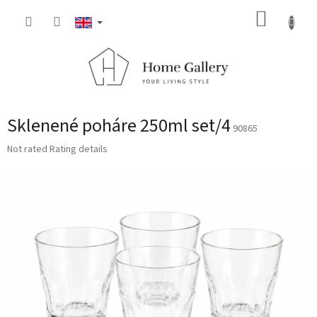
Skip
SHOPP
to
content
CART
Sklenené poháre 250ml set/4
90865
The
Not rated
Rating details
average
product
rating
is
0,0
out
of
5
stars.