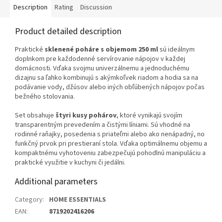
Description
Rating
Discussion
Product detailed description
Praktické
sklenené poháre s objemom 250 ml
sú ideálnym
doplnkom pre každodenné servírovanie nápojov v každej
domácnosti. Vďaka svojmu univerzálnemu a jednoduchému
dizajnu sa ľahko kombinujú s akýmkoľvek riadom a hodia sa na
podávanie vody, džúsov alebo iných obľúbených nápojov počas
bežného stolovania.
Set obsahuje
štyri kusy pohárov
, ktoré vynikajú svojím
transparentným prevedením a čistými líniami. Sú vhodné na
rodinné raňajky, posedenia s priateľmi alebo ako nenápadný, no
funkčný prvok pri prestieraní stola. Vďaka optimálnemu objemu a
kompaktnému vyhotoveniu zabezpečujú pohodlnú manipuláciu a
praktické využitie v kuchyni či jedálni.
Additional parameters
Category
:
HOME ESSENTIALS
EAN
:
8719202416206