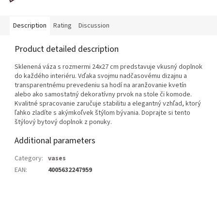
Description
Rating
Discussion
Product detailed description
Sklenená váza s rozmermi 24x27 cm predstavuje vkusný doplnok
do každého interiéru. Vďaka svojmu nadčasovému dizajnu a
transparentnému prevedeniu sa hodí na aranžovanie kvetín
alebo ako samostatný dekoratívny prvok na stole či komode.
Kvalitné spracovanie zaručuje stabilitu a elegantný vzhľad, ktorý
ľahko zladíte s akýmkoľvek štýlom bývania. Doprajte si tento
štýlový bytový doplnok z ponuky.
Additional parameters
Category
:
vases
EAN
:
4005632247959
F
o