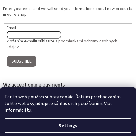
Enter your email and we will send you informations about new products
in our e-shop.
Email
Vložením e-mailu súhlasíte s
podmienkami ochrany osobných
údajov
SUBSCRIBE
We accept online payments
Tento web používa súbory cookie. Ďalším prechádzaním
tohto webu vyjadrujete súhlas s ich používaním. Viac
informácií
tu
.
Settings
Created by Shoptet