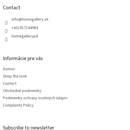
o
t
Contact
e
r
info
@
homegallery.sk
+421917144984
homegallerypd
Informácie pre vás
Domov
Shop the look
Contact
Obchodné podmienky
Podmienky ochrany osobných údajov
Complaints Policy
Subscribe to newsletter