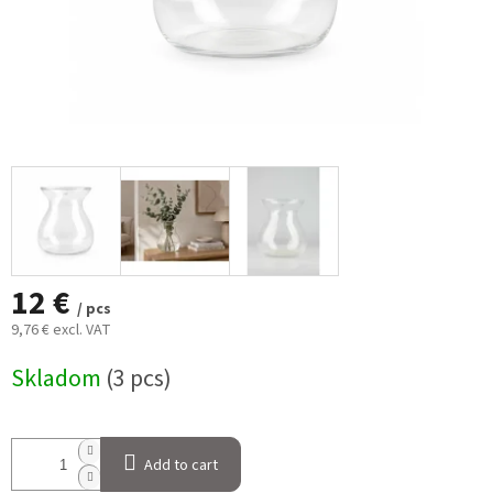
12 €
/ pcs
9,76 € excl. VAT
Measure
Skladom
(3 pcs)
price:
Add to cart