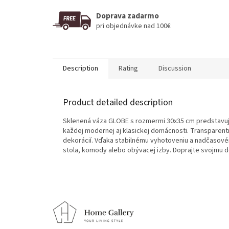
Doprava zadarmo
pri objednávke nad 100€
Description
Rating
Discussion
Product detailed description
Sklenená váza GLOBE s rozmermi 30x35 cm predstavuje
každej modernej aj klasickej domácnosti. Transparen
dekorácií. Vďaka stabilnému vyhotoveniu a nadčasové
stola, komody alebo obývacej izby. Doprajte svojmu d
F
o
o
t