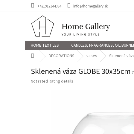
Skip
+421917144984
info@homegallery.sk
to
content
HOME TEXTILES
CANDLES, FRAGRANCES, OIL BURNE
Home
DECORATIONS
vases
Sklenená váz
Sklenená váza GLOBE 30x35cm
7
The
Not rated
Rating details
average
product
rating
is
0,0
out
of
5
stars.