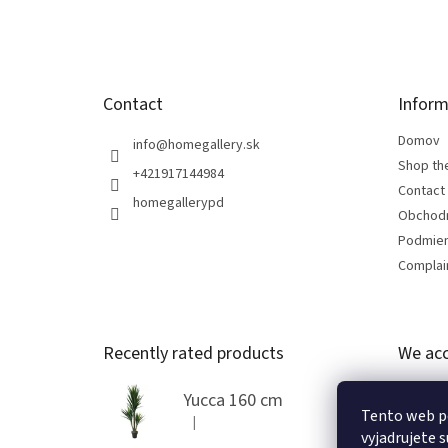
e
r
Contact
Inform
Domov
info
@
homegallery.sk
Shop th
+421917144984
Contact
homegallerypd
Obchod
Podmien
Complain
Recently rated products
We acc
Yucca 160 cm
Tento web p
|
The product rating is 5 out of 5 stars.
vyjadrujete s