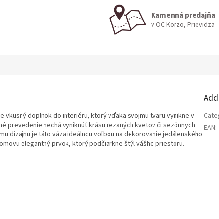
Kamenná predajňa
v OC Korzo, Prievidza
Add
 vkusný doplnok do interiéru, ktorý vďaka svojmu tvaru vynikne v
Cate
tné prevedenie nechá vyniknúť krásu rezaných kvetov či sezónnych
EAN
:
mu dizajnu je táto váza ideálnou voľbou na dekorovanie jedálenského
omovu elegantný prvok, ktorý podčiarkne štýl vášho priestoru.