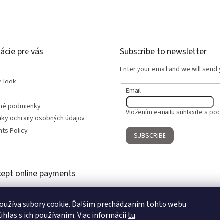
ácie pre vás
Subscribe to newsletter
Enter your email and we will send
e look
Email
né podmienky
Vložením e-mailu súhlasíte s
pod
ky ochrany osobných údajov
ts Policy
SUBSCRIBE
ept online payments
oužíva súbory cookie. Ďalším prechádzaním tohto webu
úhlas s ich používaním. Viac informácií
tu
.