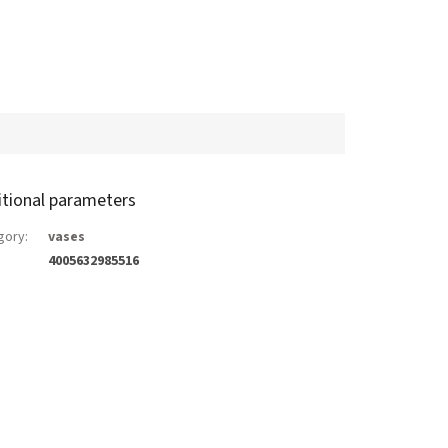
itional parameters
gory
:
vases
4005632985516