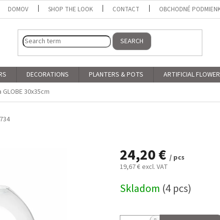
DOMOV
SHOP THE LOOK
CONTACT
OBCHODNÉ PODMIEN
SEARCH
RS
DECORATIONS
PLANTERS & POTS
ARTIFICIAL FLOWE
a GLOBE 30x35cm
734
24,20 €
/ pcs
19,67 € excl. VAT
Measure
Skladom
(4 pcs)
price: