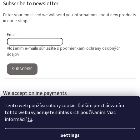
Subscribe to newsletter
Enter your email and we will send you informations about new products
in our e-shop.
Email
Vložením e-mailu súhlasíte s
podmienkami ochrany osobných
údajov
SUBSCRIBE
We accept online payments
Tento web používa súbory cookie. Ďalším prechádzaním
tohto webu vyjadrujete súhlas s ich používaním. Viac
informácií
tu
.
Settings
Created by Shoptet