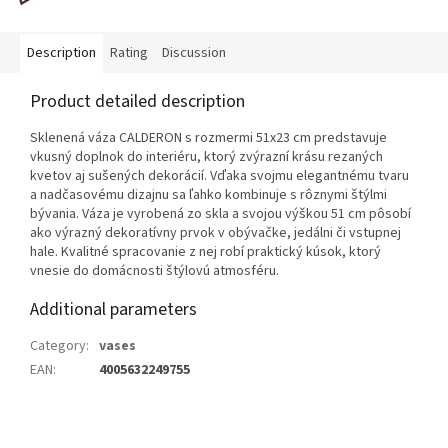
Description
Rating
Discussion
Product detailed description
Sklenená váza CALDERON s rozmermi 51x23 cm predstavuje
vkusný doplnok do interiéru, ktorý zvýrazní krásu rezaných
kvetov aj sušených dekorácií. Vďaka svojmu elegantnému tvaru
a nadčasovému dizajnu sa ľahko kombinuje s rôznymi štýlmi
bývania. Váza je vyrobená zo skla a svojou výškou 51 cm pôsobí
ako výrazný dekoratívny prvok v obývačke, jedálni či vstupnej
hale. Kvalitné spracovanie z nej robí praktický kúsok, ktorý
vnesie do domácnosti štýlovú atmosféru.
Additional parameters
Category
:
vases
EAN
:
4005632249755
F