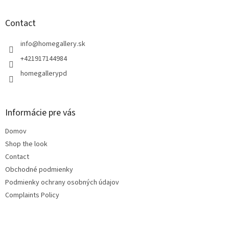
o
o
t
Contact
e
r
info
@
homegallery.sk
+421917144984
homegallerypd
Informácie pre vás
Domov
Shop the look
Contact
Obchodné podmienky
Podmienky ochrany osobných údajov
Complaints Policy