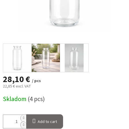
28,10 €
/ pcs
22,85 € excl. VAT
Measure
Skladom
(4 pcs)
price:
Add to cart