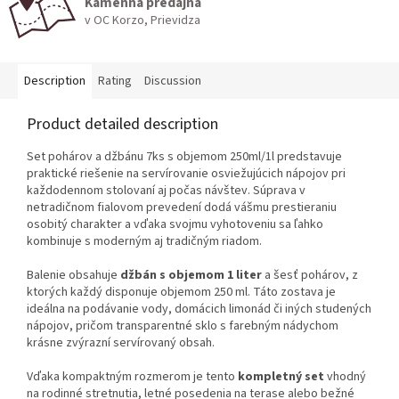
Kamenná predajňa
v OC Korzo, Prievidza
Description
Rating
Discussion
Product detailed description
Set pohárov a džbánu 7ks s objemom 250ml/1l predstavuje
praktické riešenie na servírovanie osviežujúcich nápojov pri
každodennom stolovaní aj počas návštev. Súprava v
netradičnom fialovom prevedení dodá vášmu prestieraniu
osobitý charakter a vďaka svojmu vyhotoveniu sa ľahko
kombinuje s moderným aj tradičným riadom.
Balenie obsahuje
džbán s objemom 1 liter
a šesť pohárov, z
ktorých každý disponuje objemom 250 ml. Táto zostava je
ideálna na podávanie vody, domácich limonád či iných studených
nápojov, pričom transparentné sklo s farebným nádychom
krásne zvýrazní servírovaný obsah.
Vďaka kompaktným rozmerom je tento
kompletný set
vhodný
na rodinné stretnutia, letné posedenia na terase alebo bežné