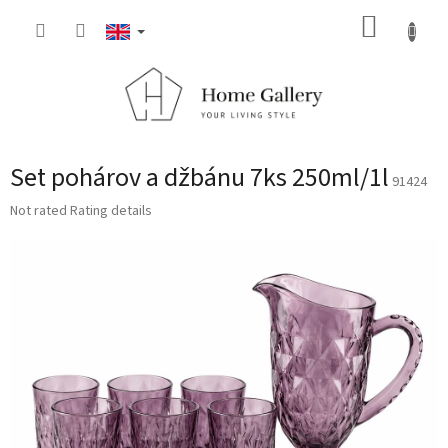
Skip
SHOPP
to
content
CART
Set pohárov a džbánu 7ks 250ml/1l
91424
The
Not rated
Rating details
average
product
rating
is
0,0
out
of
5
stars.