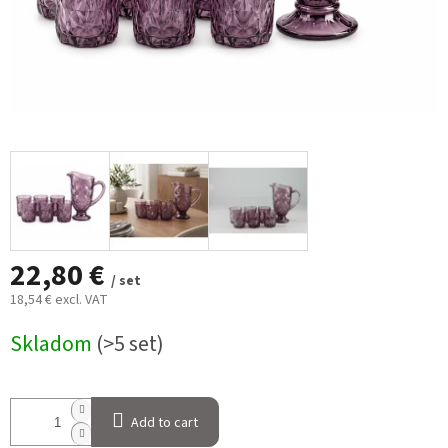
22,80 €
/ set
18,54 € excl. VAT
Measure
Skladom
(>5 set)
price:
Add to cart