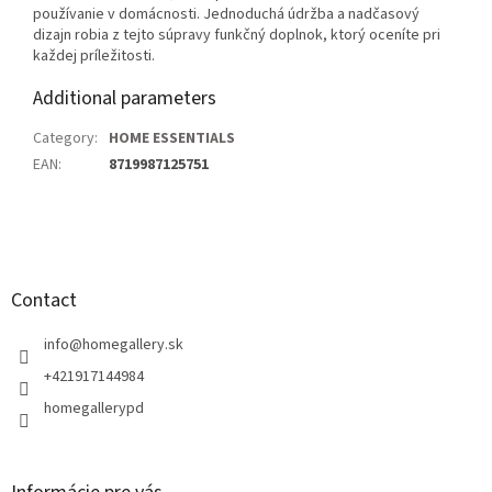
používanie v domácnosti. Jednoduchá údržba a nadčasový
dizajn robia z tejto súpravy funkčný doplnok, ktorý oceníte pri
každej príležitosti.
Additional parameters
Category
:
HOME ESSENTIALS
EAN
:
8719987125751
F
o
o
t
Contact
e
r
info
@
homegallery.sk
+421917144984
homegallerypd