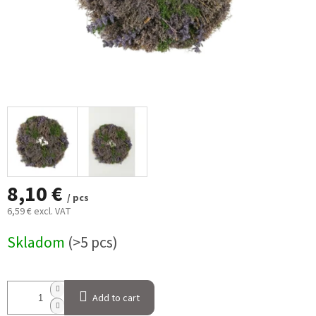
8,10 €
/ pcs
6,59 € excl. VAT
Measure
Skladom
(>5 pcs)
price:
Add to cart