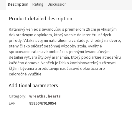
Description
Rating
Discussion
Product detailed description
Ratanový veniec s levanduľou s priemerom 26 cm je vkusným
dekoratívnym doplnkom, ktorý vnesie do interiéru nádych
prírody. Vďaka svojmu naturálnemu vzhľadu je vhodný na dvere,
steny či ako súčasť sezónnej výzdoby stola. Kvalitné
spracovanie ratanu v kombinácii s jemnými levanduľovými
detailmi vytvára štýlový aranžmán, ktorý podčiarkne atmosféru
každého domova. Venček je ľahko kombinovateľný s rôznymi
štýlmi bývania a predstavuje nadčasovú dekoráciu pre
celoročné využitie.
Additional parameters
Category
:
wreaths, hearts
EAN
:
8585047019854
F
o