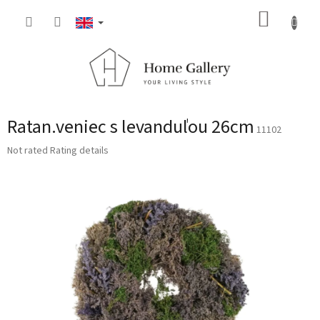
Skip
SHOPP
to
content
CART
Ratan.veniec s levanduľou 26cm
11102
The
Not rated
Rating details
average
product
rating
is
0,0
out
of
5
stars.