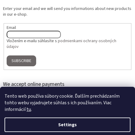
Enter your email and we will send you informations about new products
in our e-shop.
Email
Vložením e-mailu súhlasíte s
podmienkami ochrany osobných
údajov
SUBSCRIBE
We accept online payments
Tento web používa súbory cookie. Ďalším prechádzaním
tohto webu vyjadrujete súhlas s ich používaním. Viac
informácií
tu
.
Settings
Created by Shoptet