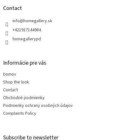
o
t
Contact
e
r
info
@
homegallery.sk
+421917144984
homegallerypd
Informácie pre vás
Domov
Shop the look
Contact
Obchodné podmienky
Podmienky ochrany osobných údajov
Complaints Policy
Subscribe to newsletter