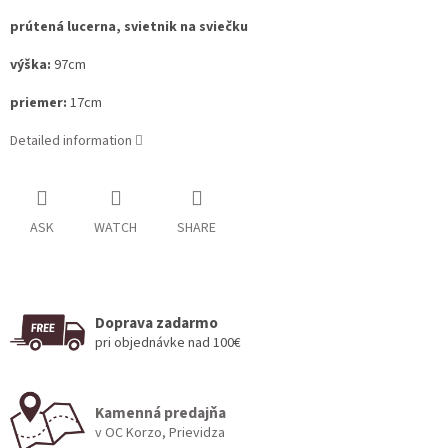
prútená lucerna, svietnik na sviečku
výška:
97cm
priemer:
17
cm
Detailed information
ASK
WATCH
SHARE
Doprava zadarmo
pri objednávke nad 100€
Kamenná predajňa
v OC Korzo, Prievidza