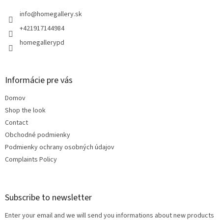
e
r
info
@
homegallery.sk
+421917144984
homegallerypd
Informácie pre vás
Domov
Shop the look
Contact
Obchodné podmienky
Podmienky ochrany osobných údajov
Complaints Policy
Subscribe to newsletter
Enter your email and we will send you informations about new products