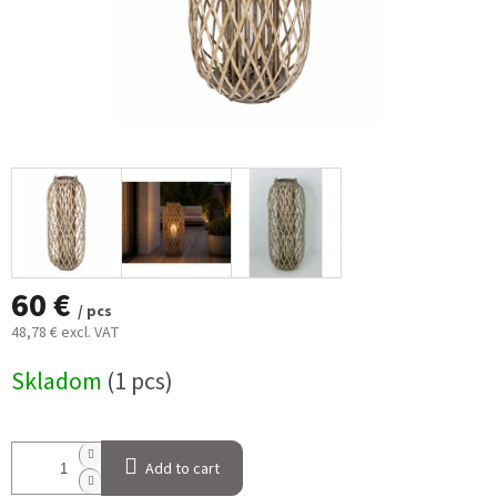
60 €
/ pcs
48,78 € excl. VAT
Measure
Skladom
(1 pcs)
price:
Add to cart