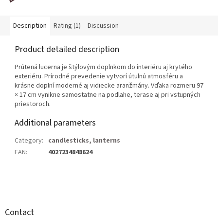
Description
Rating (1)
Discussion
Product detailed description
Prútená lucerna je štýlovým doplnkom do interiéru aj krytého
exteriéru. Prírodné prevedenie vytvorí útulnú atmosféru a
krásne doplní moderné aj vidiecke aranžmány. Vďaka rozmeru 97
× 17 cm vynikne samostatne na podlahe, terase aj pri vstupných
priestoroch.
Additional parameters
Category
:
candlesticks, lanterns
EAN
:
4027234848624
F
o
o
t
Contact