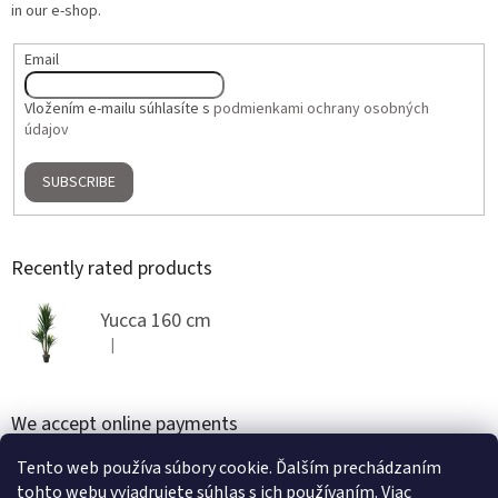
in our e-shop.
Email
Vložením e-mailu súhlasíte s
podmienkami ochrany osobných
údajov
SUBSCRIBE
Recently rated products
Yucca 160 cm
|
The product rating is 5 out of 5 stars.
We accept online payments
Tento web používa súbory cookie. Ďalším prechádzaním
tohto webu vyjadrujete súhlas s ich používaním. Viac