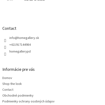
F
o
o
t
Contact
e
r
info
@
homegallery.sk
+421917144984
homegallerypd
Informácie pre vás
Domov
Shop the look
Contact
Obchodné podmienky
Podmienky ochrany osobných údajov