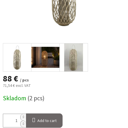
88 €
/ pcs
71,54 € excl. VAT
Measure
Skladom
(2 pcs)
price:
Add to cart