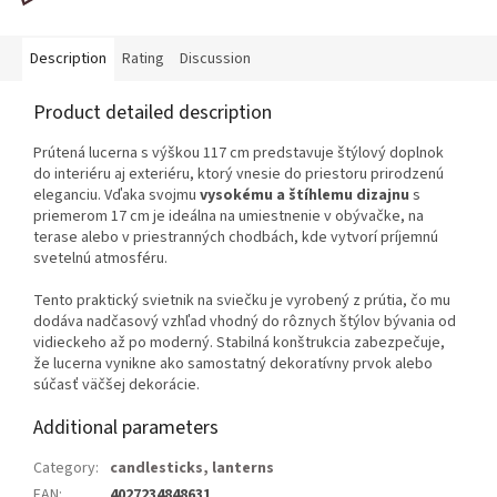
Description
Rating
Discussion
Product detailed description
Prútená lucerna s výškou 117 cm predstavuje štýlový doplnok
do interiéru aj exteriéru, ktorý vnesie do priestoru prirodzenú
eleganciu. Vďaka svojmu
vysokému a štíhlemu dizajnu
s
priemerom 17 cm je ideálna na umiestnenie v obývačke, na
terase alebo v priestranných chodbách, kde vytvorí príjemnú
svetelnú atmosféru.
Tento praktický svietnik na sviečku je vyrobený z prútia, čo mu
dodáva nadčasový vzhľad vhodný do rôznych štýlov bývania od
vidieckeho až po moderný. Stabilná konštrukcia zabezpečuje,
že lucerna vynikne ako samostatný dekoratívny prvok alebo
súčasť väčšej dekorácie.
Additional parameters
Category
:
candlesticks, lanterns
EAN
:
4027234848631