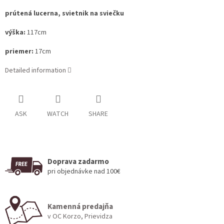
prútená lucerna, svietnik na sviečku
výška:
117cm
priemer:
17cm
Detailed information
ASK
WATCH
SHARE
Doprava zadarmo
pri objednávke nad 100€
Kamenná predajňa
v OC Korzo, Prievidza