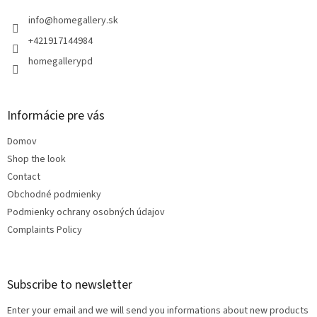
e
r
info
@
homegallery.sk
+421917144984
homegallerypd
Informácie pre vás
Domov
Shop the look
Contact
Obchodné podmienky
Podmienky ochrany osobných údajov
Complaints Policy
Subscribe to newsletter
Enter your email and we will send you informations about new products