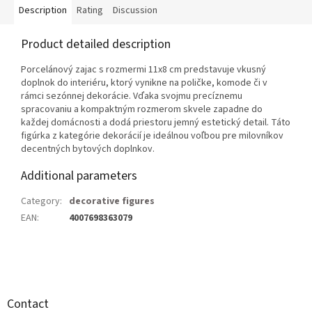
Description
Rating
Discussion
Product detailed description
Porcelánový zajac s rozmermi 11x8 cm predstavuje vkusný
doplnok do interiéru, ktorý vynikne na poličke, komode či v
rámci sezónnej dekorácie. Vďaka svojmu precíznemu
spracovaniu a kompaktným rozmerom skvele zapadne do
každej domácnosti a dodá priestoru jemný estetický detail. Táto
figúrka z kategórie dekorácií je ideálnou voľbou pre milovníkov
decentných bytových doplnkov.
Additional parameters
Category
:
decorative figures
EAN
:
4007698363079
F
o
o
t
Contact