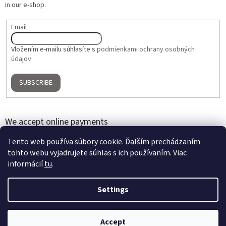
in our e-shop.
Email
Vložením e-mailu súhlasíte s
podmienkami ochrany osobných
údajov
SUBSCRIBE
We accept online payments
Tento web používa súbory cookie. Ďalším prechádzaním
tohto webu vyjadrujete súhlas s ich používaním. Viac
informácií
tu
.
Settings
Created by Shoptet
Accept
Copyright 2026
Home Gallery
. All rights reserved.