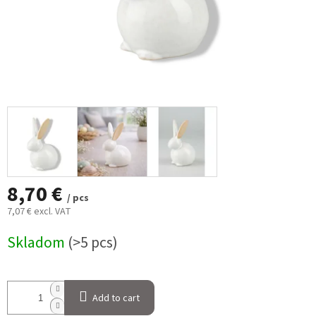
8,70 €
/ pcs
7,07 € excl. VAT
Measure
Skladom
(>5 pcs)
price:
Add to cart