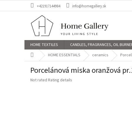
Skip
+421917144984
info@homegallery.sk
to
content
HOME TEXTILES
CANDLES, FRAGRANCES, OIL BURNE
Home
HOME ESSENTIALS
ceramics
Porcel
Porcelánová miska oranžová pr
The
Not rated
Rating details
average
product
rating
is
0,0
out
of
5
stars.