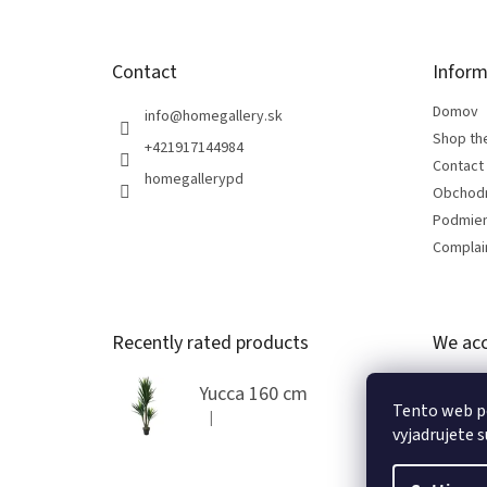
Contact
Inform
Domov
info
@
homegallery.sk
Shop th
+421917144984
Contact
homegallerypd
Obchod
Podmien
Complain
Recently rated products
We acc
Yucca 160 cm
Tento web p
|
The product rating is 5 out of 5 stars.
vyjadrujete s