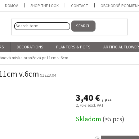
DOMOV
SHOP THE LOOK
CONTACT
OBCHODNÉ PODMIEN
SEARCH
RS
DECORATIONS
PLANTERS & POTS
ARTIFICIAL FLOWE
ánová miska oranžová pr.11cm v.6cm
.11cm v.6cm
91223.04
3,40 €
/ pcs
2,76 € excl. VAT
Measure
Skladom
(>5 pcs)
price: