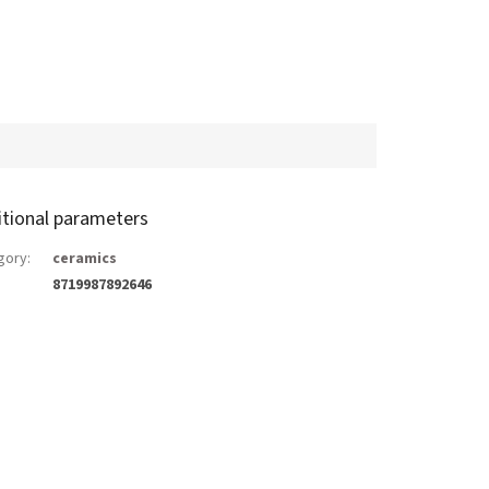
itional parameters
gory
:
ceramics
8719987892646