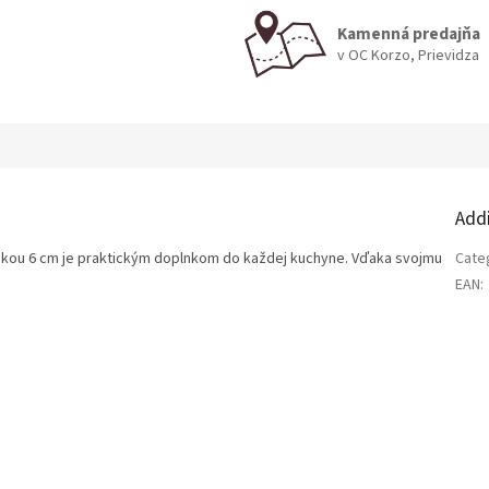
Kamenná predajňa
v OC Korzo, Prievidza
Add
kou 6 cm je praktickým doplnkom do každej kuchyne. Vďaka svojmu
Cate
EAN
: