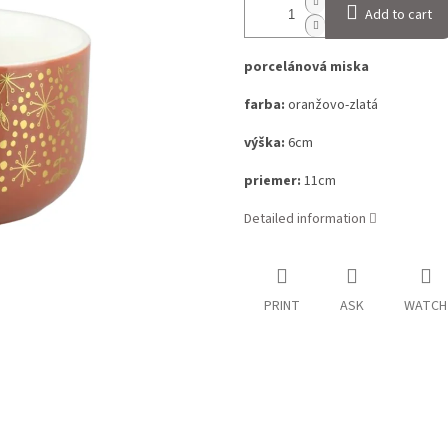
Add to cart
porcelánová miska
farba:
oranžovo-zlatá
výška:
6cm
priemer:
11cm
Detailed information
PRINT
ASK
WATCH