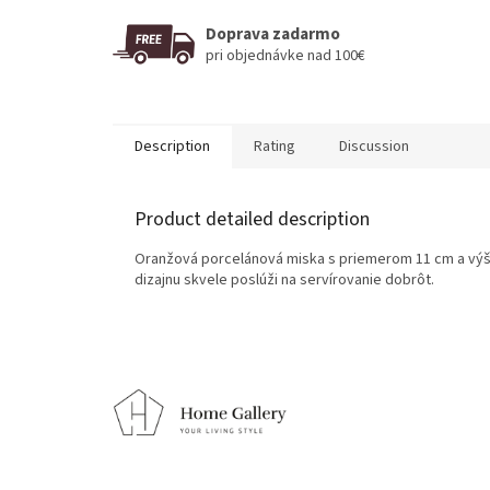
Doprava zadarmo
pri objednávke nad 100€
Description
Rating
Discussion
Product detailed description
Oranžová porcelánová miska s priemerom 11 cm a výš
dizajnu skvele poslúži na servírovanie dobrôt.
F
o
o
t
e
r