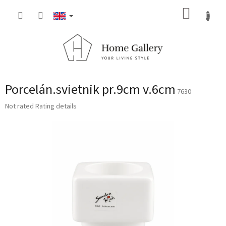
Skip
SHOPP
to
content
CART
Porcelán.svietnik pr.9cm v.6cm
7630
The
Not rated
Rating details
average
product
rating
is
0,0
out
of
5
stars.