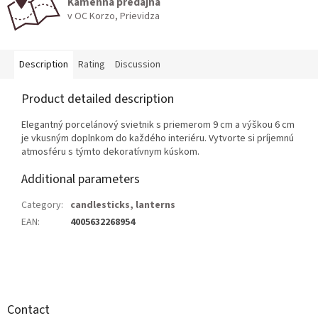
Kamenná predajňa
v OC Korzo, Prievidza
Description
Rating
Discussion
Product detailed description
Elegantný porcelánový svietnik s priemerom 9 cm a výškou 6 cm
je vkusným doplnkom do každého interiéru. Vytvorte si príjemnú
atmosféru s týmto dekoratívnym kúskom.
Additional parameters
Category
:
candlesticks, lanterns
EAN
:
4005632268954
F
o
o
t
Contact