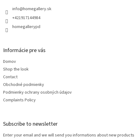
e
r
info
@
homegallery.sk
+421917144984
homegallerypd
Informácie pre vás
Domov
Shop the look
Contact
Obchodné podmienky
Podmienky ochrany osobných údajov
Complaints Policy
Subscribe to newsletter
Enter your email and we will send you informations about new products