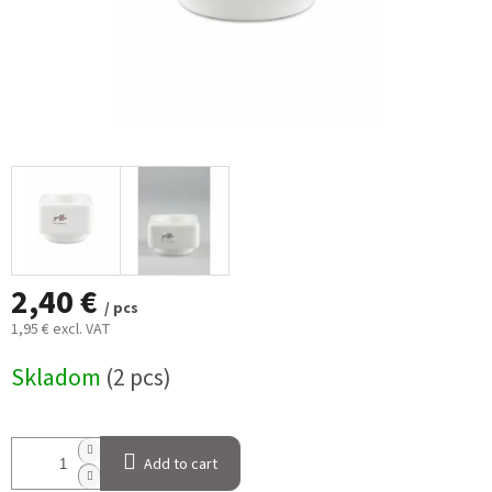
2,40 €
/ pcs
1,95 € excl. VAT
Measure
Skladom
(2 pcs)
price:
Add to cart