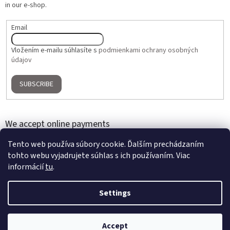
in our e-shop.
Email
Vložením e-mailu súhlasíte s
podmienkami ochrany osobných
údajov
SUBSCRIBE
We accept online payments
Tento web používa súbory cookie. Ďalším prechádzaním
tohto webu vyjadrujete súhlas s ich používaním. Viac
informácií
tu
.
Settings
Created by Shoptet
Accept
Copyright 2026
Home Gallery
. All rights reserved.