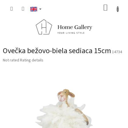
Skip
SHOPP
to
content
CART
Ovečka bežovo-biela sediaca 15cm
14734
The
Not rated
Rating details
average
product
rating
is
0,0
out
of
5
stars.