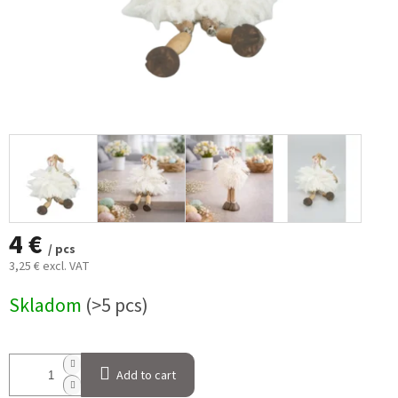
4 €
/ pcs
3,25 € excl. VAT
Measure
Skladom
(>5 pcs)
price:
Add to cart