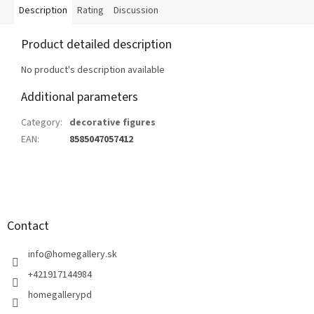
Description
Rating
Discussion
Product detailed description
No product's description available
Additional parameters
Category
:
decorative figures
EAN
:
8585047057412
F
o
o
t
Contact
e
r
info
@
homegallery.sk
+421917144984
homegallerypd