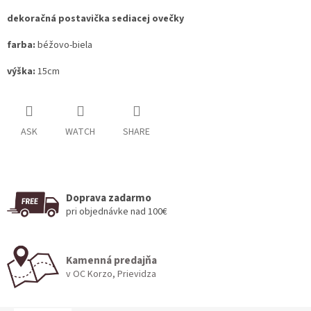
dekoračná postavička sediacej ovečky
farba:
béžovo-biela
výška:
15cm
ASK
WATCH
SHARE
Doprava zadarmo
pri objednávke nad 100€
Kamenná predajňa
v OC Korzo, Prievidza