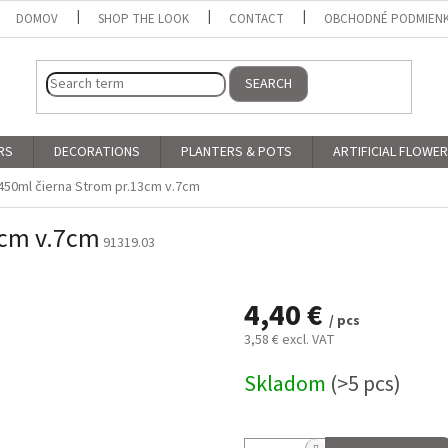
DOMOV
SHOP THE LOOK
CONTACT
OBCHODNÉ PODMIEN
SEARCH
RS
DECORATIONS
PLANTERS & POTS
ARTIFICIAL FLOWE
450ml čierna Strom pr.13cm v.7cm
3cm v.7cm
91319.03
4,40 €
/ pcs
3,58 € excl. VAT
Measure
Skladom
(>5 pcs)
price: