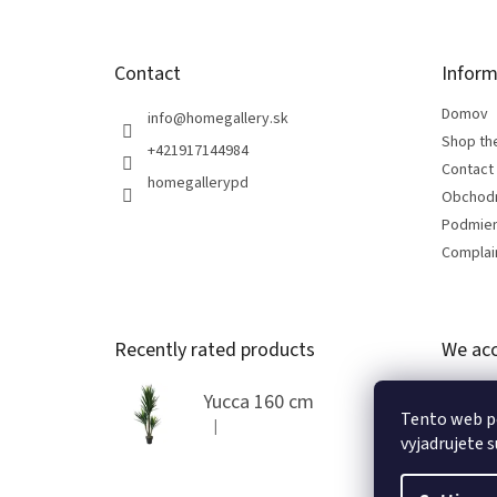
Contact
Inform
Domov
info
@
homegallery.sk
Shop th
+421917144984
Contact
homegallerypd
Obchod
Podmien
Complain
Recently rated products
We acc
Yucca 160 cm
Tento web p
|
The product rating is 5 out of 5 stars.
vyjadrujete s