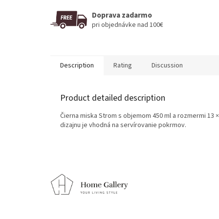
Doprava zadarmo
pri objednávke nad 100€
Description
Rating
Discussion
Product detailed description
Čierna miska Strom s objemom 450 ml a rozmermi 13 
dizajnu je vhodná na servírovanie pokrmov.
F
o
o
t
e
r