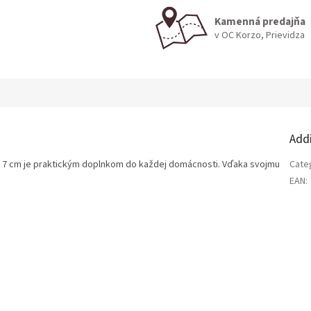
Kamenná predajňa
v OC Korzo, Prievidza
Add
× 7 cm je praktickým doplnkom do každej domácnosti. Vďaka svojmu
Cate
EAN
: