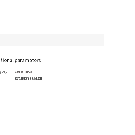
itional parameters
gory
:
ceramics
8719987895180