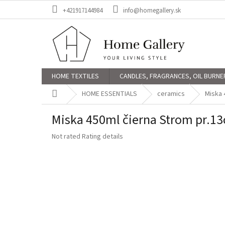
Skip
+421917144984
info@homegallery.sk
to
content
HOME TEXTILES
CANDLES, FRAGRANCES, OIL BURNE
Home
HOME ESSENTIALS
ceramics
Miska 
Miska 450ml čierna Strom pr.1
The
Not rated
Rating details
average
product
rating
is
0,0
out
of
5
stars.