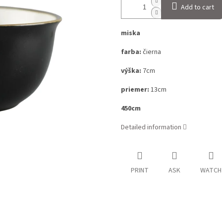
Add to cart
miska
farba:
čierna
výška:
7cm
priemer:
13cm
450cm
Detailed information
PRINT
ASK
WATCH