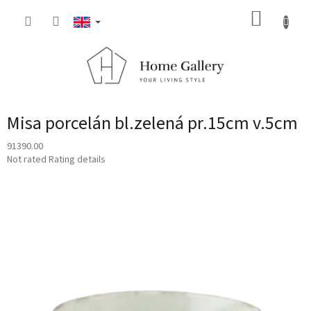
Skip
SHOPP
to
content
CART
Misa porcelán bl.zelená pr.15cm v.5cm
91390.00
The
Not rated
Rating details
average
product
rating
is
0,0
out
of
5
stars.