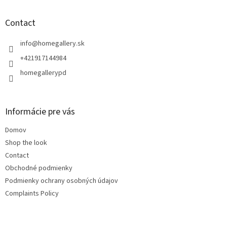
o
o
t
Contact
e
r
info
@
homegallery.sk
+421917144984
homegallerypd
Informácie pre vás
Domov
Shop the look
Contact
Obchodné podmienky
Podmienky ochrany osobných údajov
Complaints Policy