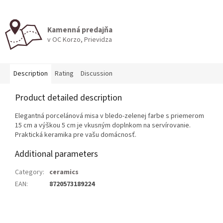
Kamenná predajňa
v OC Korzo, Prievidza
Description
Rating
Discussion
Product detailed description
Elegantná porcelánová misa v bledo-zelenej farbe s priemerom
15 cm a výškou 5 cm je vkusným doplnkom na servírovanie.
Praktická keramika pre vašu domácnosť.
Additional parameters
Category
:
ceramics
EAN
:
8720573189224
F