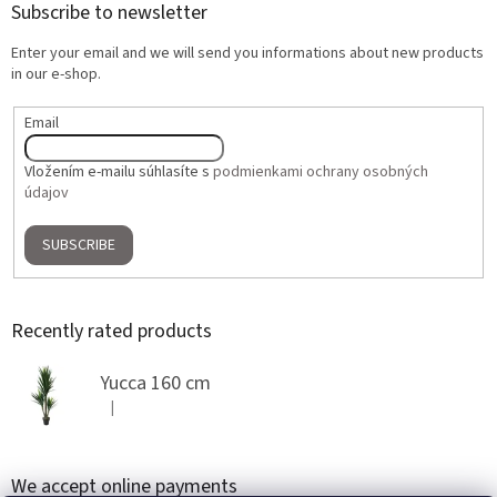
Subscribe to newsletter
Enter your email and we will send you informations about new products
in our e-shop.
Email
Vložením e-mailu súhlasíte s
podmienkami ochrany osobných
údajov
SUBSCRIBE
Recently rated products
Yucca 160 cm
|
The product rating is 5 out of 5 stars.
We accept online payments