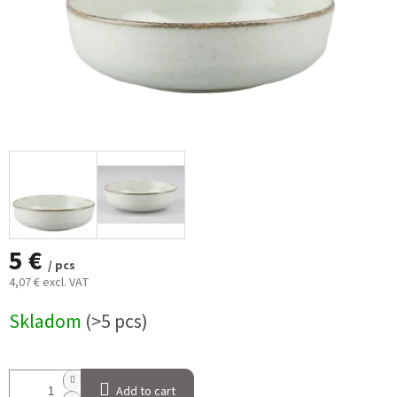
5 €
/ pcs
4,07 € excl. VAT
Measure
Skladom
(>5 pcs)
price:
Add to cart