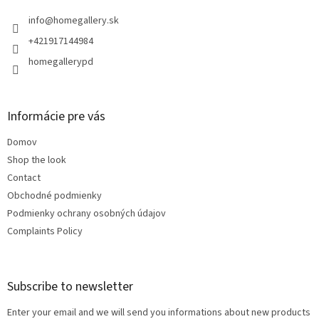
e
r
info
@
homegallery.sk
+421917144984
homegallerypd
Informácie pre vás
Domov
Shop the look
Contact
Obchodné podmienky
Podmienky ochrany osobných údajov
Complaints Policy
Subscribe to newsletter
Enter your email and we will send you informations about new products