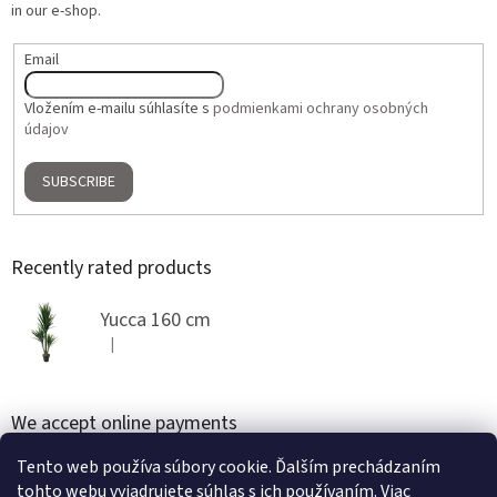
in our e-shop.
Email
Vložením e-mailu súhlasíte s
podmienkami ochrany osobných
údajov
SUBSCRIBE
Recently rated products
Yucca 160 cm
|
The product rating is 5 out of 5 stars.
We accept online payments
Tento web používa súbory cookie. Ďalším prechádzaním
tohto webu vyjadrujete súhlas s ich používaním. Viac