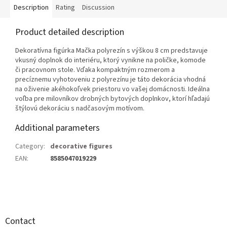
Description
Rating
Discussion
Product detailed description
Dekoratívna figúrka Mačka polyrezín s výškou 8 cm predstavuje
vkusný doplnok do interiéru, ktorý vynikne na poličke, komode
či pracovnom stole. Vďaka kompaktným rozmerom a
precíznemu vyhotoveniu z polyrezínu je táto dekorácia vhodná
na oživenie akéhokoľvek priestoru vo vašej domácnosti. Ideálna
voľba pre milovníkov drobných bytových doplnkov, ktorí hľadajú
štýlovú dekoráciu s nadčasovým motívom.
Additional parameters
Category
:
decorative figures
EAN
:
8585047019229
F
o
o
t
Contact