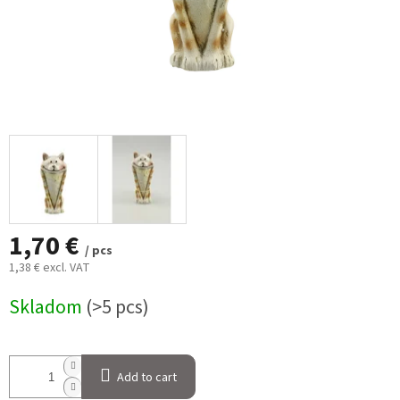
1,70 €
/ pcs
1,38 € excl. VAT
Measure
Skladom
(>5 pcs)
price:
Add to cart