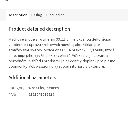
Description
Rating
Discussion
Product detailed description
Machové srdce s rozmermi 33x28 cm je vkusnou dekoráciou
vhodnou na úpravu hrobových miest aj ako základ pre
aranžovanie kvetov. Srdce obsahuje praktickú výstelku, ktorá
umožňuje jeho využitie ako kvetináč. Vďaka svojmu tvaru a
prírodnému vzhľadu predstavuje decentný doplnok pre pietne
spomienky alebo sezónnu výzdobu interiéru a exteriéru.
Additional parameters
Category
:
wreaths, hearts
EAN
:
8585047019632
F
o
o