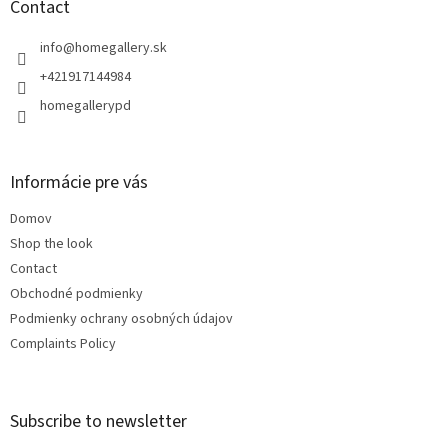
t
Contact
e
r
info
@
homegallery.sk
+421917144984
homegallerypd
Informácie pre vás
Domov
Shop the look
Contact
Obchodné podmienky
Podmienky ochrany osobných údajov
Complaints Policy
Subscribe to newsletter