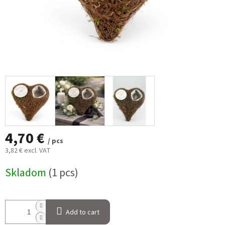
4,70 €
/ pcs
3,82 € excl. VAT
Measure
Skladom
(1 pcs)
price:
Add to cart