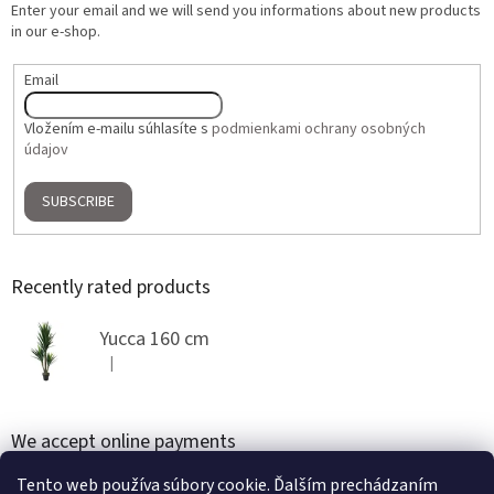
Enter your email and we will send you informations about new products
in our e-shop.
Email
Vložením e-mailu súhlasíte s
podmienkami ochrany osobných
údajov
SUBSCRIBE
Recently rated products
Yucca 160 cm
|
The product rating is 5 out of 5 stars.
We accept online payments
Tento web používa súbory cookie. Ďalším prechádzaním