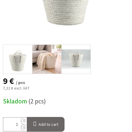
9 €
/ pcs
7,32 € excl. VAT
Measure
Skladom
(2 pcs)
price:
Add to cart