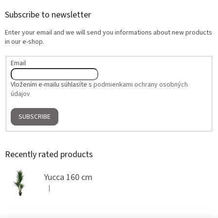
Subscribe to newsletter
Enter your email and we will send you informations about new products
in our e-shop.
Email
Vložením e-mailu súhlasíte s
podmienkami ochrany osobných
údajov
SUBSCRIBE
Recently rated products
Yucca 160 cm
|
The product rating is 5 out of 5 stars.