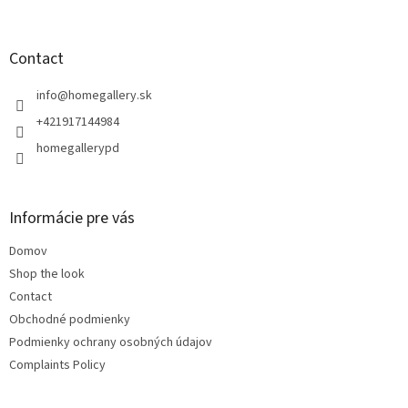
o
o
t
Contact
e
r
info
@
homegallery.sk
+421917144984
homegallerypd
Informácie pre vás
Domov
Shop the look
Contact
Obchodné podmienky
Podmienky ochrany osobných údajov
Complaints Policy