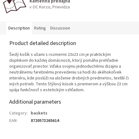
Kamenná predajňa
v OC Korzo, Prievidza
Description
Rating
Discussion
Product detailed description
Šedý košík s ušami s rozmermi 23x23 cm je praktickým
doplnkom do každej domácnosti, ktorý pomáha prehľadne
organizovať priestor. Vďaka svojmu jednoduchému dizajnu a
neutrálnemu farebnému prevedeniu sa hodí do akéhokoľvek
interiéru, kde poslúži na uloženie drobných predmetov, textílií či
iných potrieb. Tento štýlový kúsok s priemerom a výškou 23 cm
spája funkčnosť s estetickým vzhľadom.
Additional parameters
Category
:
baskets
EAN
:
8720573265614
F