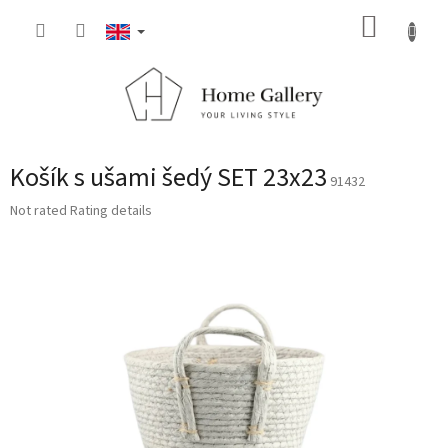
Skip
SHOPP
to
content
CART
Košík s ušami šedý SET 23x23
91432
The
Not rated
Rating details
average
product
rating
is
0,0
out
of
5
stars.