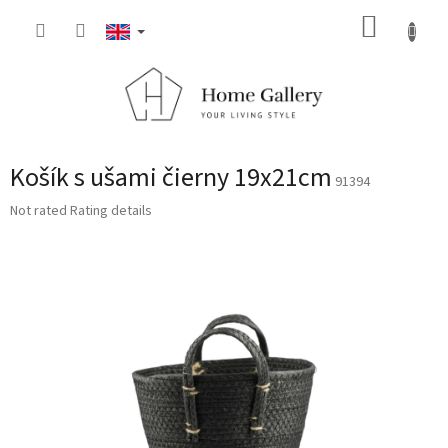
Skip
SHOPP
to
content
CART
Košík s ušami čierny 19x21cm
91394
The
Not rated
Rating details
average
product
rating
is
0,0
out
of
5
stars.