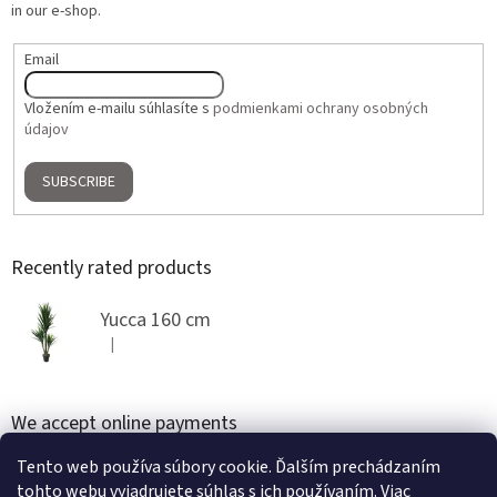
in our e-shop.
Email
Vložením e-mailu súhlasíte s
podmienkami ochrany osobných
údajov
SUBSCRIBE
Recently rated products
Yucca 160 cm
|
The product rating is 5 out of 5 stars.
We accept online payments
Tento web používa súbory cookie. Ďalším prechádzaním
tohto webu vyjadrujete súhlas s ich používaním. Viac