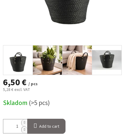
6,50 €
/ pcs
5,28 € excl. VAT
Measure
Skladom
(>5 pcs)
price:
Add to cart