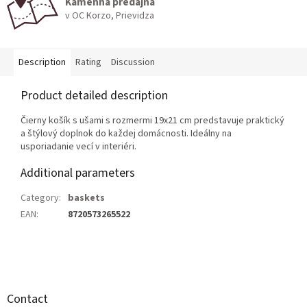
Kamenná predajňa
v OC Korzo, Prievidza
Description
Rating
Discussion
Product detailed description
Čierny košík s ušami s rozmermi 19x21 cm predstavuje praktický
a štýlový doplnok do každej domácnosti. Ideálny na
usporiadanie vecí v interiéri.
Additional parameters
Category
:
baskets
EAN
:
8720573265522
F
o
o
t
Contact