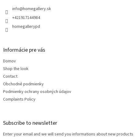
e
r
info
@
homegallery.sk
+421917144984
homegallerypd
Informácie pre vás
Domov
Shop the look
Contact
Obchodné podmienky
Podmienky ochrany osobných údajov
Complaints Policy
Subscribe to newsletter
Enter your email and we will send you informations about new products