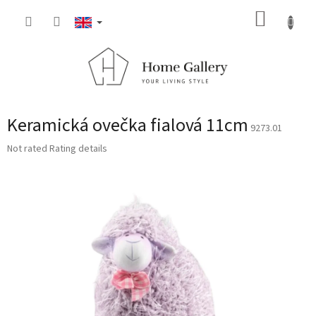
Skip
SHOPP
to
content
CART
Keramická ovečka fialová 11cm
9273.01
The
Not rated
Rating details
average
product
rating
is
0,0
out
of
5
stars.