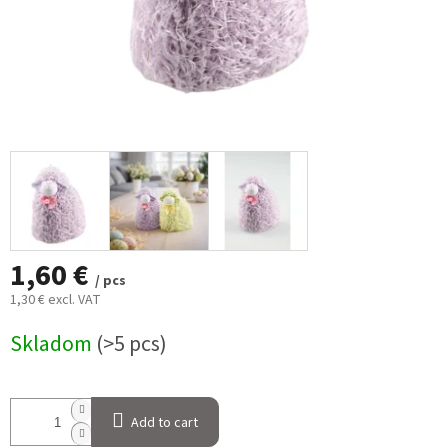
1,60 €
/ pcs
1,30 € excl. VAT
Measure
Skladom
(>5 pcs)
price:
Add to cart