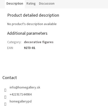
Description
Rating
Discussion
Product detailed description
No product's description available
Additional parameters
Category
:
decorative figures
EAN
:
9273-01
F
o
o
t
Contact
e
r
info
@
homegallery.sk
+421917144984
homegallerypd