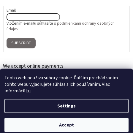
Email
Vložením e-mailu súhlasíte s
podmienkami ochrany osobných
údajov
SUBSCRIBE
We accept online payments
Tento web používa súbory cookie. Ďalším prechádzaním
tohto webu vyjadrujete súhlas s ich používaním. Viac
informácií
tu
.
Settings
Created by Shoptet
Accept
Copyright 2026
Home Gallery
. All rights reserved.