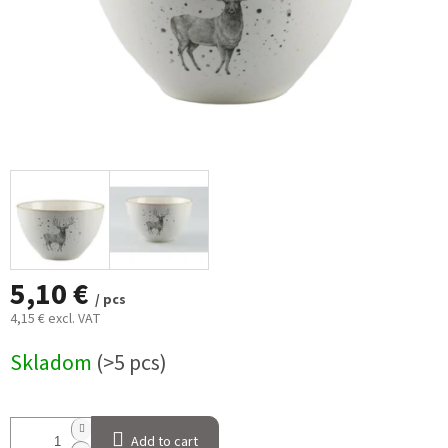
5,10 €
/ pcs
4,15 € excl. VAT
Measure
Skladom
(>5 pcs)
price:
Add to cart