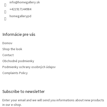
r
info
@
homegallery.sk
+421917144984
homegallerypd
Informácie pre vás
Domov
Shop the look
Contact
Obchodné podmienky
Podmienky ochrany osobných údajov
Complaints Policy
Subscribe to newsletter
Enter your email and we will send you informations about new products
in our e-shop.