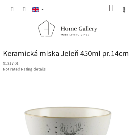
Skip
SHOPP
to
content
CART
Keramická miska Jeleň 450ml pr.14cm
91317.01
The
Not rated
Rating details
average
product
rating
is
0,0
out
of
5
stars.