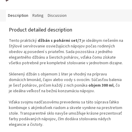
Description
Rating
Discussion
Product detailed description
Tento praktický
džbán s pohármi set/7
je ideálnym riešením na
štýlové servírovanie osviežujúcich nápojov počas rodinných
obedov aj posedení s priateľmi. Sada pozostáva z jedného
elegantného džbánu a šiestich pohárov, vďaka čomu získate
všetko potrebné pre kompletné stolovanie v jednotnom dizajne.
Sklenený džbán s objemom 1 liter je vhodný na prípravu
domácich limonád, čajov alebo vody s ovocím. Súčasťou balenia
je šesť pohárov, pričom každý z nich ponúka
objem 300 ml
, čo
je ideálna veľkosť na bežnú konzumáciu nápojov.
Vďaka svojmu nadčasovému prevedeniu sa táto súprava ľahko
kombinuje s akýmkoľvek riadom a skvele vynikne na prestretom
stole. Transparentné sklo navyše umožňuje krásne prezentovať
farby podávaných nápojov, čím dodáva stolovaniu nádych
elegancie a čistoty.