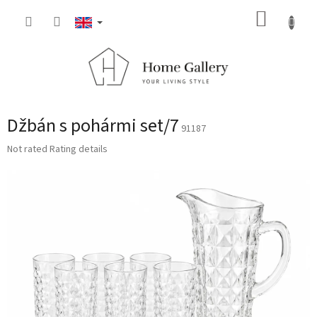
Skip
SHOPP
to
content
CART
Džbán s pohármi set/7
91187
The
Not rated
Rating details
average
product
rating
is
0,0
out
of
5
stars.