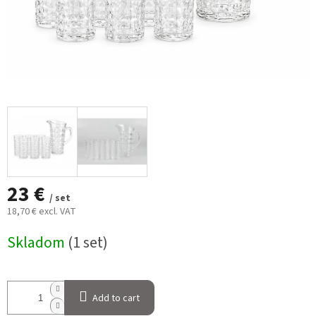
23 €
/ set
18,70 € excl. VAT
Measure
Skladom
(1 set)
price:
Add to cart