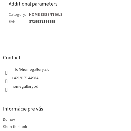
Additional parameters
Category
:
HOME ESSENTIALS
EAN
:
8719987198663
F
o
o
t
Contact
e
r
info
@
homegallery.sk
+421917144984
homegallerypd
Informácie pre vás
Domov
Shop the look