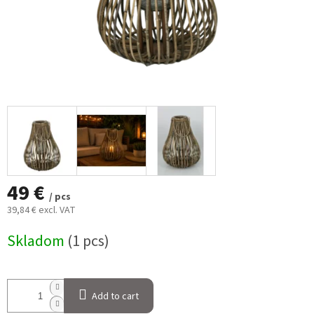
49 €
/ pcs
39,84 € excl. VAT
Measure
Skladom
(1 pcs)
price:
Add to cart