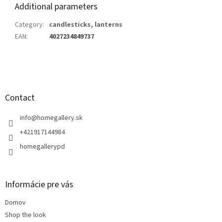
Additional parameters
Category
:
candlesticks, lanterns
EAN
:
4027234849737
F
o
o
t
Contact
e
r
info
@
homegallery.sk
+421917144984
homegallerypd
Informácie pre vás
Domov
Shop the look