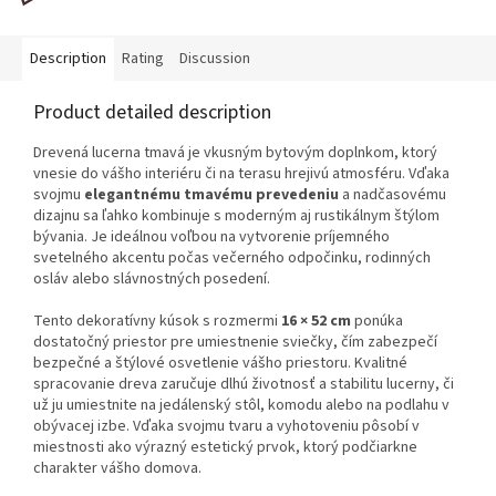
Description
Rating
Discussion
Product detailed description
Drevená lucerna tmavá je vkusným bytovým doplnkom, ktorý
vnesie do vášho interiéru či na terasu hrejivú atmosféru. Vďaka
svojmu
elegantnému tmavému prevedeniu
a nadčasovému
dizajnu sa ľahko kombinuje s moderným aj rustikálnym štýlom
bývania. Je ideálnou voľbou na vytvorenie príjemného
svetelného akcentu počas večerného odpočinku, rodinných
osláv alebo slávnostných posedení.
Tento dekoratívny kúsok s rozmermi
16 × 52 cm
ponúka
dostatočný priestor pre umiestnenie sviečky, čím zabezpečí
bezpečné a štýlové osvetlenie vášho priestoru. Kvalitné
spracovanie dreva zaručuje dlhú životnosť a stabilitu lucerny, či
už ju umiestnite na jedálenský stôl, komodu alebo na podlahu v
obývacej izbe. Vďaka svojmu tvaru a vyhotoveniu pôsobí v
miestnosti ako výrazný estetický prvok, ktorý podčiarkne
charakter vášho domova.