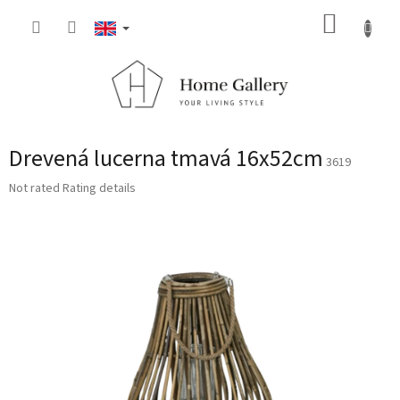
Skip
SHOPP
to
content
CART
Drevená lucerna tmavá 16x52cm
3619
The
Not rated
Rating details
average
product
rating
is
0,0
out
of
5
stars.