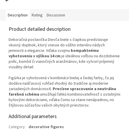
Description
Rating
Discussion
Product detailed description
Dekoračná postavička Dievča biele s čiapkou predstavuje
vkusný doplnok, ktorý vnesie do vášho interiéru nádych
jemnosti a elegancie. Vďaka svojmu
kompaktnému
vyhotoveniu s výškou 14 cm
je ideálnou voľbou na dozdobenie
políc, komôd či vianočných aranžmánov, kde vytvorí príjemný
vizuálny detail.
Figúrka je vyhotovená v kombinácii bielej a šedej farby, čo jej
dodáva nadčasový vzhľad vhodný do tradične aj moderne
zariadených domácností.
Precízne spracovanie a neutrálna
farebná schéma
umožňujú ľahkú kombinovateľnosť s ostatnými
bytovými dekoráciami, vďaka čomu sa stane nenápadnou, no
štýlovou súčasťou vašich obytných priestorov.
Additional parameters
Category
:
decorative figures