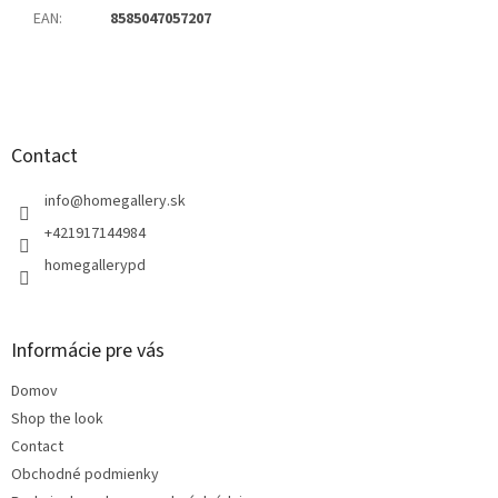
EAN
:
8585047057207
F
o
o
t
Contact
e
r
info
@
homegallery.sk
+421917144984
homegallerypd
Informácie pre vás
Domov
Shop the look
Contact
Obchodné podmienky