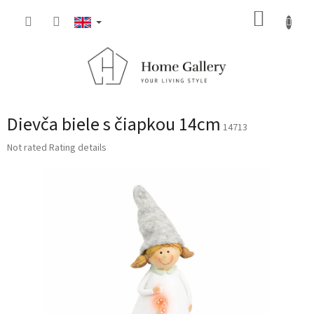
Skip
SHOPP
to
content
CART
Dievča biele s čiapkou 14cm
14713
The
Not rated
Rating details
average
product
rating
is
0,0
out
of
5
stars.