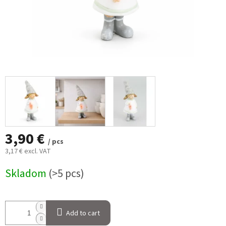
3,90 €
/ pcs
3,17 € excl. VAT
Measure
Skladom
(>5 pcs)
price:
Add to cart