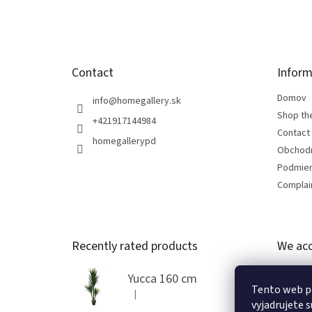
e
r
Contact
Inform
Domov
info
@
homegallery.sk
Shop th
+421917144984
Contact
homegallerypd
Obchod
Podmien
Complain
Recently rated products
We acc
Yucca 160 cm
Tento web p
|
The product rating is 5 out of 5 stars.
vyjadrujete s