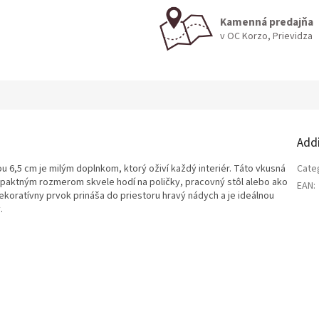
Kamenná predajňa
v OC Korzo, Prievidza
Add
u 6,5 cm je milým doplnkom, ktorý oživí každý interiér. Táto vkusná
Cate
mpaktným rozmerom skvele hodí na poličky, pracovný stôl alebo ako
EAN
:
oratívny prvok prináša do priestoru hravý nádych a je ideálnou
.