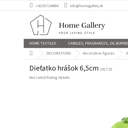
Skip
+421917144984
info@homegallery.sk
to
content
HOME TEXTILES
CANDLES, FRAGRANCES, OIL BURNE
Home
DECORATIONS
decorative figures
D
Dieťatko hrášok 6,5cm
2417.01
The
Not rated
Rating details
average
product
rating
is
0,0
out
of
5
stars.