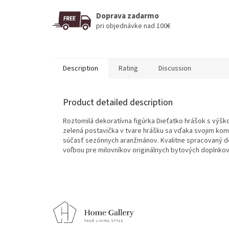
Doprava zadarmo
pri objednávke nad 100€
Description
Rating
Discussion
Product detailed description
Roztomilá dekoratívna figúrka Dieťatko hrášok s výško
zelená postavička v tvare hrášku sa vďaka svojim ko
súčasť sezónnych aranžmánov. Kvalitne spracovaný dek
voľbou pre milovníkov originálnych bytových doplnkov
F
o
o
t