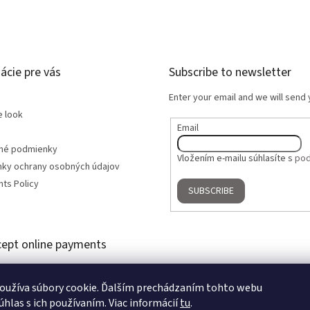
ácie pre vás
Subscribe to newsletter
Enter your email and we will send
e look
Email
né podmienky
Vložením e-mailu súhlasíte s
pod
ky ochrany osobných údajov
ts Policy
SUBSCRIBE
ept online payments
oužíva súbory cookie. Ďalším prechádzaním tohto webu
úhlas s ich používaním. Viac informácií
tu
.