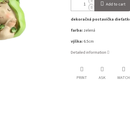
Add to cart
dekoračná postavička dieťatk
farba:
zelená
výška:
6.5cm
Detailed information
PRINT
ASK
WATCH