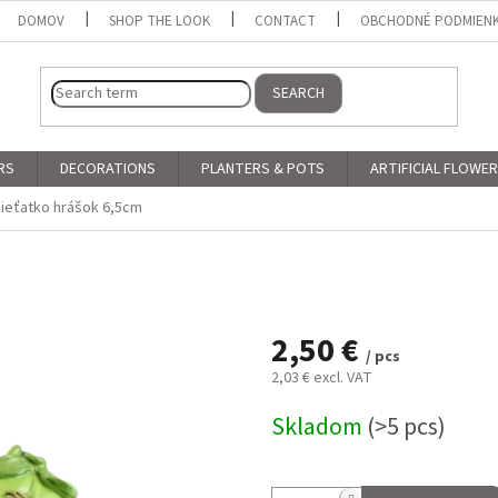
DOMOV
SHOP THE LOOK
CONTACT
OBCHODNÉ PODMIEN
SEARCH
RS
DECORATIONS
PLANTERS & POTS
ARTIFICIAL FLOWE
ieťatko hrášok 6,5cm
2,50 €
/ pcs
2,03 € excl. VAT
Measure
Skladom
(>5 pcs)
price: