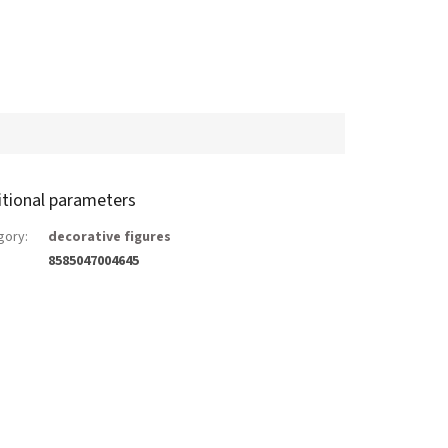
itional parameters
gory
:
decorative figures
8585047004645